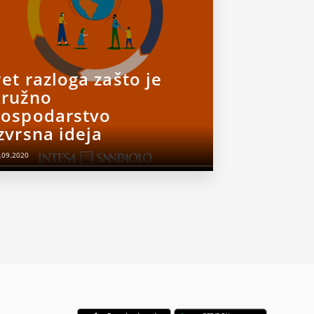
et razloga zašto je
kružno
gospodarstvo
zvrsna ideja
.09.2020