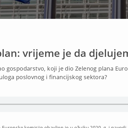
plan: vrijeme je da djeluj
žno gospodarstvo, koji je dio Zelenog plana Eu
 uloga poslovnog i financijskog sektora?
Europske komisije obavljen je u ožujku 2020. g. i navodi 