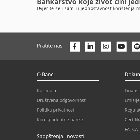
Bankarstvo koje život čini je
Uvjerite se i sami u jednostavnost korištenja m
Facebook
Linkedin
Yout
Pratite nas
O Banci
Dokume
Ko smo mi
Finansij
Društvena odgovornost
Emisije
Politika privatnosti
Regulat
Korespodentne banke
Certifik
FATCA
Saopštenja i novosti