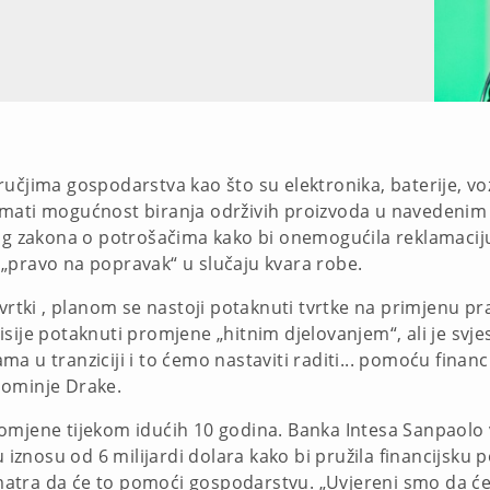
čjima gospodarstva kao što su elektronika, baterije, vozila
li imati mogućnost biranja održivih proizvoda u navedenim
kog zakona o potrošačima kako bi onemogućila reklamaci
„pravo na popravak“ u slučaju kvara robe.
tvrtki , planom se nastoji potaknuti tvrtke na primjenu 
sije potaknuti promjene „hitnim djelovanjem“, ali je svje
 u tranziciji i to ćemo nastaviti raditi... pomoću financij
pominje Drake.
omjene tijekom idućih 10 godina. Banka Intesa Sanpaolo 
u iznosu od 6 milijardi dolara kako bi pružila financijsku
atra da će to pomoći gospodarstvu. „Uvjereni smo da će