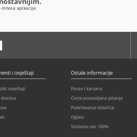
dnostavnijim.
-Intesa apikacije.
ube
nti i izvještaji
Ostale informacije
ski izvještaji
Posao i karijera
 dionica
Često postavljana pitanja
iva
Podešavanje kolačića
ati
Oglasi
Slušamo vas 100%