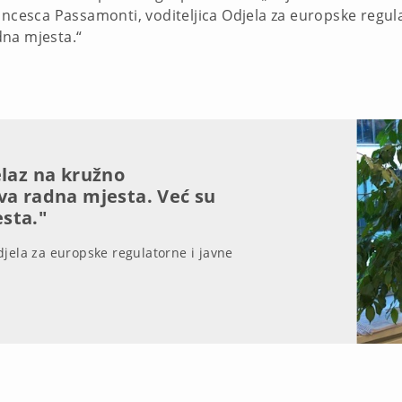
ancesca Passamonti, voditeljica Odjela za europske regul
dna mjesta.“
elaz na kružno
va radna mjesta. Već su
sta."
djela za europske regulatorne i javne