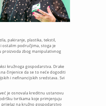
, pakiranje, plastika, tekstil,
 i ostalim područjima, stoga je
ju proizvoda zbog manipulativnog
praksi kružnoga gospodarstva. Drake
sna činjenice da se to neće dogoditi
skih i nefinancijskih sredstava. Svi
već je osnovala kreditnu ustanovu
 podršku tvrtkama koje primjenjuju
 prijelaz na kružno gospodarstvo