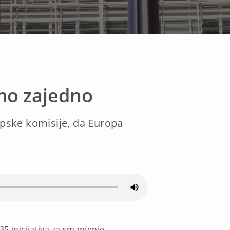
emo zajedno
ropske komisije, da Europa
35 inicijativa za smanjenje