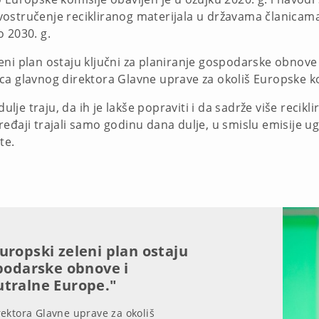
stručenje recikliranog materijala u državama članicama t
o 2030. g.
eni plan ostaju ključni za planiranje gospodarske obnove
ca glavnog direktora Glavne uprave za okoliš Europske k
dulje traju, da ih je lakše popraviti i da sadrže više recikl
đaji trajali samo godinu dana dulje, u smislu emisije uglj
ste.
uropski zeleni plan ostaju
spodarske obnove i
utralne Europe."
ektora Glavne uprave za okoliš