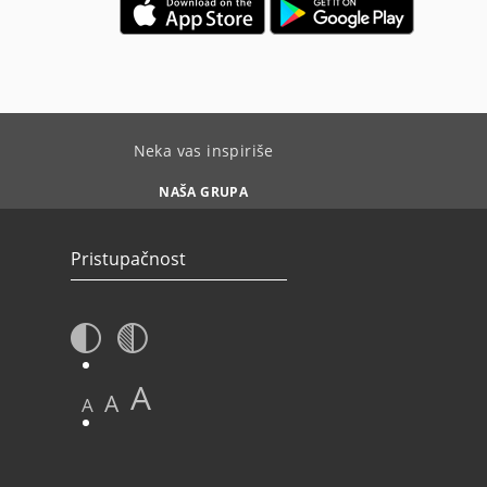
Neka vas inspiriše
NAŠA GRUPA
Pristupačnost
A
A
A