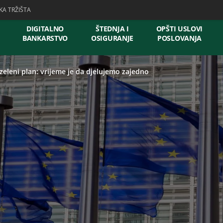
KA TRŽIŠTA
DIGITALNO
ŠTEDNJA I
OPŠTI USLOVI
BANKARSTVO
OSIGURANJE
POSLOVANJA
zeleni plan: vrijeme je da djelujemo zajedno