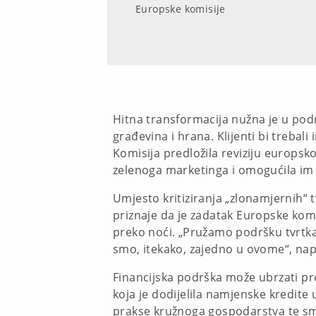
Europske komisije
Hitna transformacija nužna je u podru
građevina i hrana. Klijenti bi treba
Komisija predložila reviziju europs
zelenoga marketinga i omogućila im 
Umjesto kritiziranja „zlonamjernih“ 
priznaje da je zadatak Europske komi
preko noći. „Pružamo podršku tvrtkama
smo, itekako, zajedno u ovome“, na
Financijska podrška može ubrzati pr
koja je dodijelila namjenske kredite 
prakse kružnoga gospodarstva te sm