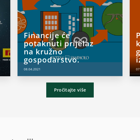
Financije će
P
potaknuti prijelaz
na kružno
gospodarstvo.
i
08.04.2021
07
Pročitajte više