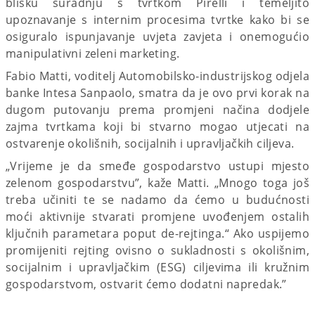
blisku suradnju s tvrtkom Pirelli i temeljito
upoznavanje s internim procesima tvrtke kako bi se
osiguralo ispunjavanje uvjeta zavjeta i onemogućio
manipulativni zeleni marketing.
Fabio Matti, voditelj Automobilsko-industrijskog odjela
banke Intesa Sanpaolo, smatra da je ovo prvi korak na
dugom putovanju prema promjeni načina dodjele
zajma tvrtkama koji bi stvarno mogao utjecati na
ostvarenje okolišnih, socijalnih i upravljačkih ciljeva.
„Vrijeme je da smeđe gospodarstvo ustupi mjesto
zelenom gospodarstvu”, kaže Matti. „Mnogo toga još
treba učiniti te se nadamo da ćemo u budućnosti
moći aktivnije stvarati promjene uvođenjem ostalih
ključnih parametara poput de-rejtinga.“ Ako uspijemo
promijeniti rejting ovisno o sukladnosti s okolišnim,
socijalnim i upravljačkim (ESG) ciljevima ili kružnim
gospodarstvom, ostvarit ćemo dodatni napredak.”