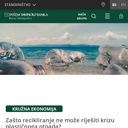
Skiplinks
STANOVNIŠTVO
BS
EN
NAŠA
GRUPA
KRUŽNA EKONOMIJA
Zašto recikliranje ne može riješiti krizu
plastičnoga otpada?