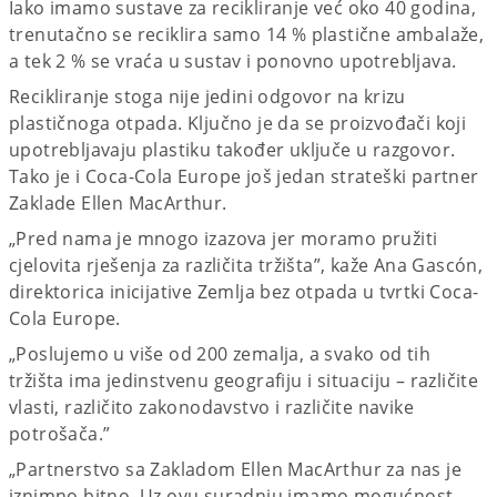
Iako imamo sustave za recikliranje već oko 40 godina,
trenutačno se reciklira samo 14 % plastične ambalaže,
a tek 2 % se vraća u sustav i ponovno upotrebljava.
Recikliranje stoga nije jedini odgovor na krizu
plastičnoga otpada. Ključno je da se proizvođači koji
upotrebljavaju plastiku također uključe u razgovor.
Tako je i Coca-Cola Europe još jedan strateški partner
Zaklade Ellen MacArthur.
„Pred nama je mnogo izazova jer moramo pružiti
cjelovita rješenja za različita tržišta”, kaže Ana Gascón,
direktorica inicijative Zemlja bez otpada u tvrtki Coca-
Cola Europe.
„Poslujemo u više od 200 zemalja, a svako od tih
tržišta ima jedinstvenu geografiju i situaciju – različite
vlasti, različito zakonodavstvo i različite navike
potrošača.”
„Partnerstvo sa Zakladom Ellen MacArthur za nas je
iznimno bitno. Uz ovu suradnju imamo mogućnost