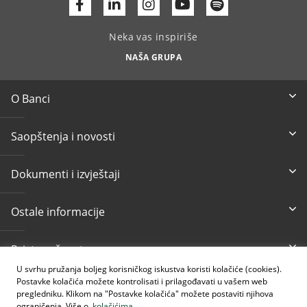
Facebook
Linkedin
Youtube
Neka vas inspiriše
NAŠA GRUPA
O Banci
Saopštenja i novosti
Dokumenti i izvještaji
Ostale informacije
Pristupačnost
U svrhu pružanja boljeg korisničkog iskustva koristi kolačiće (cookies).
Postavke kolačića možete kontrolisati i prilagođavati u vašem web
Besplatni info telefon
E-mail
pregledniku. Klikom na "Postavke kolačića" možete postaviti njihova
080 020 307
info@intesasanpaolobanka.b
a
ograničenja. Više o
kolačićima
.