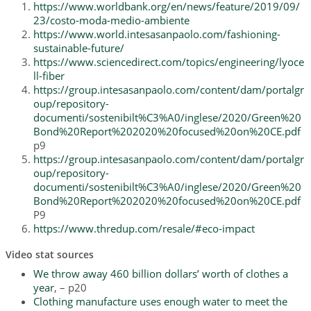
https://www.worldbank.org/en/news/feature/2019/09/
23/costo-moda-medio-ambiente
https://www.world.intesasanpaolo.com/fashioning-
sustainable-future/
https://www.sciencedirect.com/topics/engineering/lyoce
ll-fiber
https://group.intesasanpaolo.com/content/dam/portalgr
oup/repository-
documenti/sostenibilt%C3%A0/inglese/2020/Green%20
Bond%20Report%202020%20focused%20on%20CE.pdf
p9
https://group.intesasanpaolo.com/content/dam/portalgr
oup/repository-
documenti/sostenibilt%C3%A0/inglese/2020/Green%20
Bond%20Report%202020%20focused%20on%20CE.pdf
P9
https://www.thredup.com/resale/#eco-impact
Video stat sources
We throw away 460 billion dollars’ worth of clothes a
year
, – p20
Clothing manufacture uses enough water to meet the