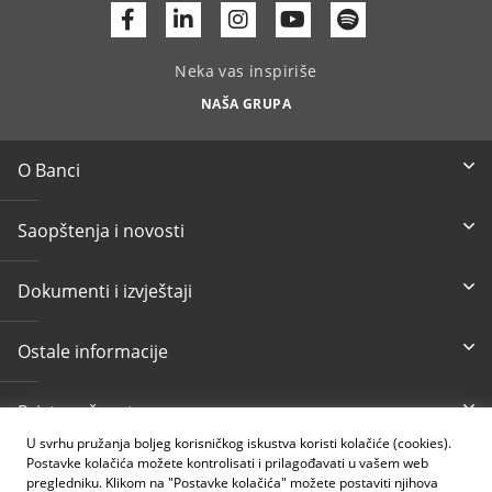
Facebook
Linkedin
Youtube
Neka vas inspiriše
NAŠA GRUPA
O Banci
Saopštenja i novosti
Dokumenti i izvještaji
Ostale informacije
Pristupačnost
U svrhu pružanja boljeg korisničkog iskustva koristi kolačiće (cookies).
Postavke kolačića možete kontrolisati i prilagođavati u vašem web
Besplatni info telefon
E-mail
pregledniku. Klikom na "Postavke kolačića" možete postaviti njihova
080 020 307
info@intesasanpaolobanka.b