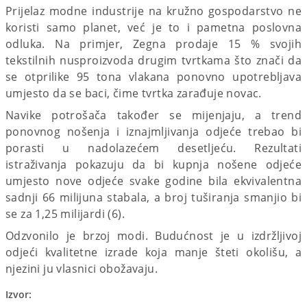
Prijelaz modne industrije na kružno gospodarstvo ne
koristi samo planet, već je to i pametna poslovna
odluka. Na primjer, Zegna prodaje 15 % svojih
tekstilnih nusproizvoda drugim tvrtkama što znači da
se otprilike 95 tona vlakana ponovno upotrebljava
umjesto da se baci, čime tvrtka zarađuje novac.
Navike potrošača također se mijenjaju, a trend
ponovnog nošenja i iznajmljivanja odjeće trebao bi
porasti u nadolazećem desetljeću. Rezultati
istraživanja pokazuju da bi kupnja nošene odjeće
umjesto nove odjeće svake godine bila ekvivalentna
sadnji 66 milijuna stabala, a broj tuširanja smanjio bi
se za 1,25 milijardi (6).
Odzvonilo je brzoj modi. Budućnost je u izdržljivoj
odjeći kvalitetne izrade koja manje šteti okolišu, a
njezini ju vlasnici obožavaju.
Izvor: