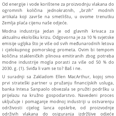
Od energije i vode korištene za proizvodnju vlakana do
ogromnih količina jednokratnih, „brzih” modnih
artikala koji završe na smetlištu, u ovome trenutku
Zemlja plaća cijenu naše odjeće.
Modna industrija jedan je od glavnih krivaca za
aktualnu ekološku krizu. Odgovorna je za 10 % svjetske
emisije ugljika što je više od svih međunarodnih letova
i cjelokupnog pomorskog prometa. Ovim bi tempom
količina stakleničkih plinova emitiranih zbog potreba
modne industrije mogla porasti za više od 50 % do
2030. g. (1). Sviđa li vam se to? Baš i ne.
U suradnji sa Zakladom Ellen MacArthur, kojoj smo
prvi strateški partner u pružanju financijskih usluga,
banka Intesa Sanpaolo obvezala se pružiti podršku u
prijelazu na kružno gospodarstvo. Navedeni proces
uključuje i pomaganje modnoj industriji u ostvarenju
održivosti cijelog lanca opskrbe, od proizvodnje
održivih vlakana do osiguranja izdržljive odjeće