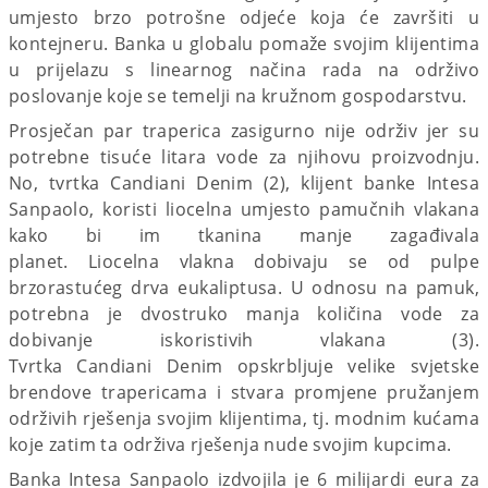
umjesto brzo potrošne odjeće koja će završiti u
kontejneru. Banka u globalu pomaže svojim klijentima
u prijelazu s linearnog načina rada na održivo
poslovanje koje se temelji na kružnom gospodarstvu.
Prosječan par traperica zasigurno nije održiv jer su
potrebne tisuće litara vode za njihovu proizvodnju.
No, tvrtka Candiani Denim (2), klijent banke Intesa
Sanpaolo, koristi liocelna umjesto pamučnih vlakana
kako bi im tkanina manje zagađivala
planet. Liocelna vlakna dobivaju se od pulpe
brzorastućeg drva eukaliptusa. U odnosu na pamuk,
potrebna je dvostruko manja količina vode za
dobivanje iskoristivih vlakana (3).
Tvrtka Candiani Denim opskrbljuje velike svjetske
brendove trapericama i stvara promjene pružanjem
održivih rješenja svojim klijentima, tj. modnim kućama
koje zatim ta održiva rješenja nude svojim kupcima.
Banka Intesa Sanpaolo izdvojila je 6 milijardi eura za