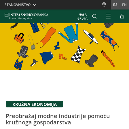
Skiplinks
STANOVNIŠTVO
BS
EN
NAŠA
GRUPA
KRUŽNA EKONOMIJA
Preobražaj modne industrije pomoću
kružnoga gospodarstva