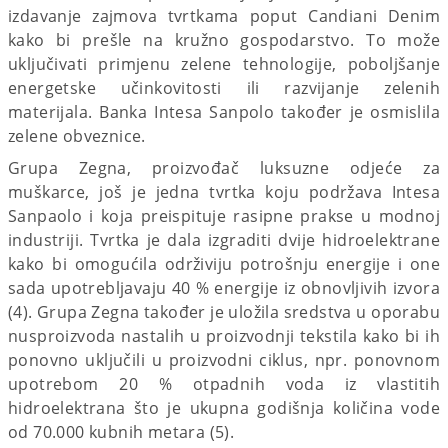
izdavanje zajmova tvrtkama poput Candiani Denim
kako bi prešle na kružno gospodarstvo. To može
uključivati primjenu zelene tehnologije, poboljšanje
energetske učinkovitosti ili razvijanje zelenih
materijala. Banka Intesa Sanpolo također je osmislila
zelene obveznice.
Grupa Zegna, proizvođač luksuzne odjeće za
muškarce, još je jedna tvrtka koju podržava Intesa
Sanpaolo i koja preispituje rasipne prakse u modnoj
industriji. Tvrtka je dala izgraditi dvije hidroelektrane
kako bi omogućila održiviju potrošnju energije i one
sada upotrebljavaju 40 % energije iz obnovljivih izvora
(4). Grupa Zegna također je uložila sredstva u oporabu
nusproizvoda nastalih u proizvodnji tekstila kako bi ih
ponovno uključili u proizvodni ciklus, npr. ponovnom
upotrebom 20 % otpadnih voda iz vlastitih
hidroelektrana što je ukupna godišnja količina vode
od 70.000 kubnih metara (5).