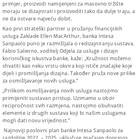
primjer, proizvodi namijenjeni za masovno tržište
moraju se dizajnirati i proizvoditi tako da dulje traju, a
ne da ostvare najveću dobit.
Kao prvi strateški partner u pružanju financijskih
usluga Zaklade Ellen MacArthur, banka Intesa
Sanpaolo puno je razmišljala o redizajniranju sustava.
Fabio Salierno, voditelj Odjela za usluge i dizajn
korisničkog iskustva banke, kaže: „Kružnost možemo
shvatiti kao neku vrstu okvira koji ističe značajke koje
dijeli i promišljanja dizajna. Također pruža nove prilike
za osmišljavanje novih usluga.”
„Prilikom osmišljavanja novih usluga nastojimo
primijeniti sustavan pristup. Uzimamo u obzir
recipročnost svih razmjena, nastojimo obuhvatiti
elemente iz drugih sustava koji bi našim uslugama
mogli dati novu vrijednost.”
Najnoviji poslovni plan banke Intesa Sanpaolo za
razdoblje 2022. – 2025. uključuje značajan doprinos