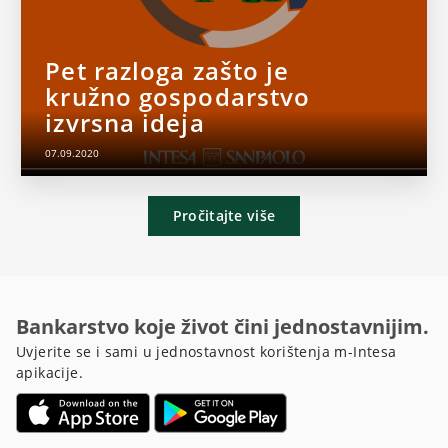
Pet razloga zašto je
kružno gospodarstvo
izvrsna ideja
07.09.2020
Pročitajte više
Bankarstvo koje život čini jednostavnijim.
Uvjerite se i sami u jednostavnost korištenja m-Intesa
apikacije.