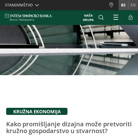
Skiplinks
STANOVNIŠTVO
BS
EN
NAŠA
GRUPA
KRUŽNA EKONOMIJA
Kako promišljanje dizajna može pretvoriti
kružno gospodarstvo u stvarnost?