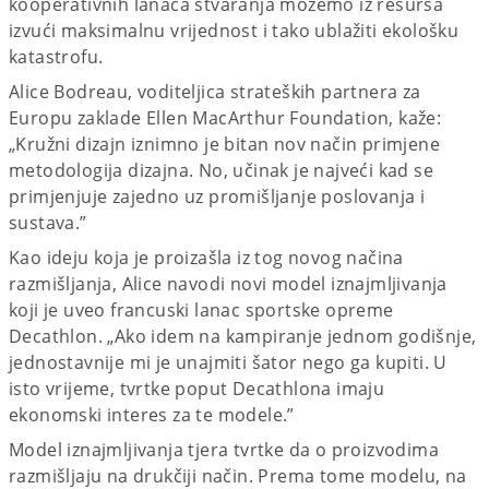
kooperativnih lanaca stvaranja možemo iz resursa
izvući maksimalnu vrijednost i tako ublažiti ekološku
katastrofu.
Alice Bodreau, voditeljica strateških partnera za
Europu zaklade Ellen MacArthur Foundation, kaže:
„Kružni dizajn iznimno je bitan nov način primjene
metodologija dizajna. No, učinak je najveći kad se
primjenjuje zajedno uz promišljanje poslovanja i
sustava.”
Kao ideju koja je proizašla iz tog novog načina
razmišljanja, Alice navodi novi model iznajmljivanja
koji je uveo francuski lanac sportske opreme
Decathlon. „Ako idem na kampiranje jednom godišnje,
jednostavnije mi je unajmiti šator nego ga kupiti. U
isto vrijeme, tvrtke poput Decathlona imaju
ekonomski interes za te modele.”
Model iznajmljivanja tjera tvrtke da o proizvodima
razmišljaju na drukčiji način. Prema tome modelu, na