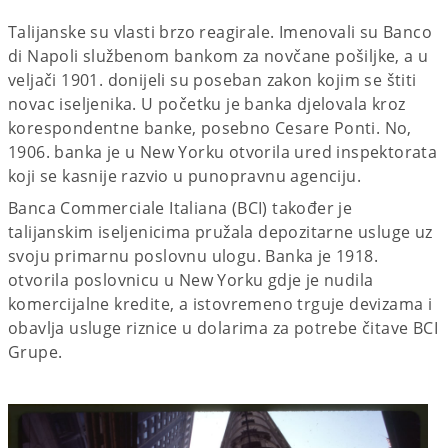
Talijanske su vlasti brzo reagirale. Imenovali su Banco
di Napoli službenom bankom za novčane pošiljke, a u
veljači 1901. donijeli su poseban zakon kojim se štiti
novac iseljenika. U početku je banka djelovala kroz
korespondentne banke, posebno Cesare Ponti. No,
1906. banka je u New Yorku otvorila ured inspektorata
koji se kasnije razvio u punopravnu agenciju.
Banca Commerciale Italiana (BCI) također je
talijanskim iseljenicima pružala depozitarne usluge uz
svoju primarnu poslovnu ulogu. Banka je 1918.
otvorila poslovnicu u New Yorku gdje je nudila
komercijalne kredite, a istovremeno trguje devizama i
obavlja usluge riznice u dolarima za potrebe čitave BCI
Grupe.