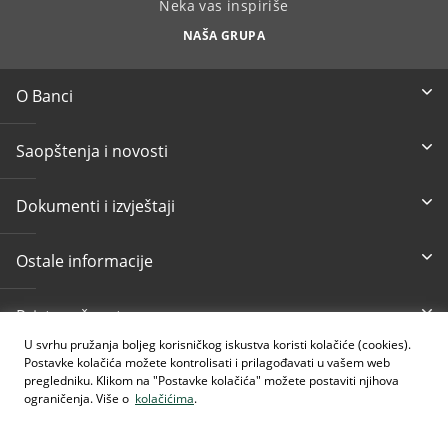
Neka vas inspiriše
NAŠA GRUPA
O Banci
Saopštenja i novosti
Dokumenti i izvještaji
Ostale informacije
Pristupačnost
U svrhu pružanja boljeg korisničkog iskustva koristi kolačiće (cookies).
Postavke kolačića možete kontrolisati i prilagođavati u vašem web
Besplatni info telefon
E-mail
pregledniku. Klikom na "Postavke kolačića" možete postaviti njihova
080 020 307
info@intesasanpaolobanka.b
a
ograničenja. Više o
kolačićima
.
Kartično i elektronsko