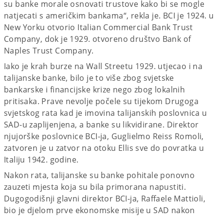
su banke morale osnovati trustove kako bi se mogle
natjecati s američkim bankama“, rekla je. BCI je 1924. u
New Yorku otvorio Italian Commercial Bank Trust
Company, dok je 1929. otvoreno društvo Bank of
Naples Trust Company.
Iako je krah burze na Wall Streetu 1929. utjecao i na
talijanske banke, bilo je to više zbog svjetske
bankarske i financijske krize nego zbog lokalnih
pritisaka. Prave nevolje počele su tijekom Drugoga
svjetskog rata kad je imovina talijanskih poslovnica u
SAD-u zaplijenjena, a banke su likvidirane. Direktor
njujorške poslovnice BCI-ja, Guglielmo Reiss Romoli,
zatvoren je u zatvor na otoku Ellis sve do povratka u
Italiju 1942. godine.
Nakon rata, talijanske su banke pohitale ponovno
zauzeti mjesta koja su bila primorana napustiti.
Dugogodišnji glavni direktor BCI-ja, Raffaele Mattioli,
bio je djelom prve ekonomske misije u SAD nakon