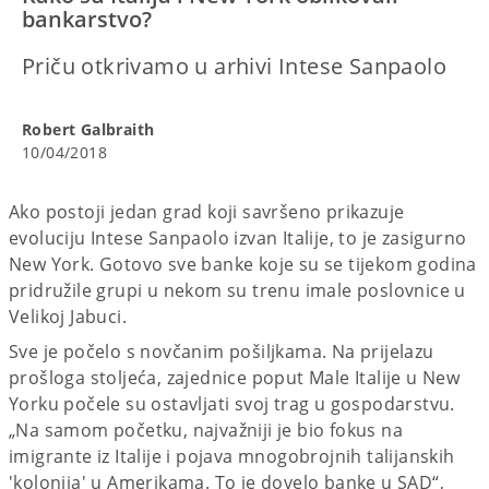
bankarstvo?
Priču otkrivamo u arhivi Intese Sanpaolo
Robert Galbraith
10/04/2018
Ako postoji jedan grad koji savršeno prikazuje
evoluciju Intese Sanpaolo izvan Italije, to je zasigurno
New York. Gotovo sve banke koje su se tijekom godina
pridružile grupi u nekom su trenu imale poslovnice u
Velikoj Jabuci.
Sve je počelo s novčanim pošiljkama. Na prijelazu
prošloga stoljeća, zajednice poput Male Italije u New
Yorku počele su ostavljati svoj trag u gospodarstvu.
„Na samom početku, najvažniji je bio fokus na
imigrante iz Italije i pojava mnogobrojnih talijanskih
'kolonija' u Amerikama. To je dovelo banke u SAD“,