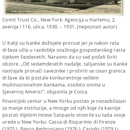
Comit Trust Co., New York: Agencija u Harlemu, 2.
avenija i 116. ulica, 1930. – 1931. (nepoznati autor)
U Italiji su banke doživjele procvat jer je nakon rata
država ušla u razdoblje snažnoga gospodarskog rasta
tijekom šezdesetih. Naravno da su sad počeli širiti
obzore. „Od sedamdesetih nadalje, talijanske su banke
nastojale pronaći saveznike i proširiti se izvan granica
države da bi postale konkurentnije velikim
multinacionalnim bankama, osobito onima u
Sjevernoj Americi“, objasnila je Costa.
Financijski centar u New Yorku postao je nezaobilazan
za manje institucije, a mnoge od njih koje će kasnije
postati dijelom Intese Sanpaolo otvorile su tada svoje
urede u New Yorku: Cassa di Risparmio di Firenze
(1975.), Banco Ambrosiano (1976.), Cariplo (1979.) i