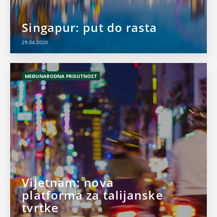
Singapur: put do rasta
29.04.2020
MEĐUNARODNA PRISUTNOST
Vijetnam: nova
platforma za talijanske
tvrtke