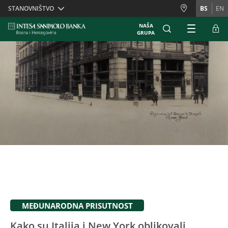
Skiplinks
STANOVNIŠTVO
BS
EN
NAŠA
GRUPA
MEĐUNARODNA PRISUTNOST
Kako su Italija i New York oblikovali