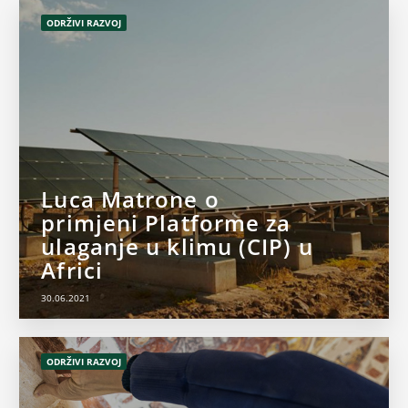
ODRŽIVI RAZVOJ
Luca Matrone o
primjeni Platforme za
ulaganje u klimu (CIP) u
Africi
30.06.2021
ODRŽIVI RAZVOJ