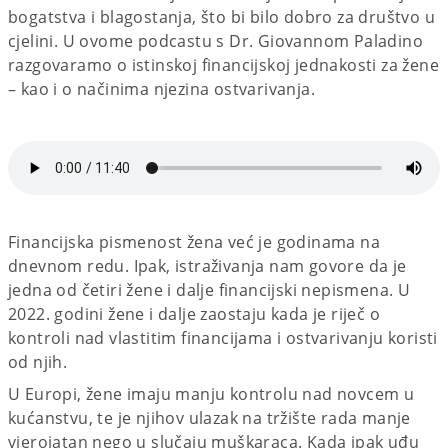
bogatstva i blagostanja, što bi bilo dobro za društvo u
cjelini. U ovome podcastu s Dr. Giovannom Paladino
razgovaramo o istinskoj financijskoj jednakosti za žene
– kao i o načinima njezina ostvarivanja.
Financijska pismenost žena već je godinama na
dnevnom redu. Ipak, istraživanja nam govore da je
jedna od četiri žene i dalje financijski nepismena. U
2022. godini žene i dalje zaostaju kada je riječ o
kontroli nad vlastitim financijama i ostvarivanju koristi
od njih.
U Europi, žene imaju manju kontrolu nad novcem u
kućanstvu, te je njihov ulazak na tržište rada manje
vjerojatan nego u slučaju muškaraca. Kada ipak uđu