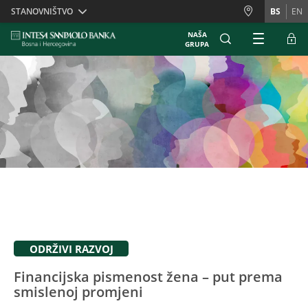
Skiplinks
STANOVNIŠTVO
BS
EN
NAŠA
GRUPA
ODRŽIVI RAZVOJ
Financijska pismenost žena – put prema
smislenoj promjeni