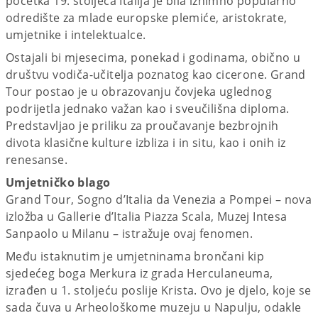
početka 19. stoljeća Italija je bila iznimno popularno
odredište za mlade europske plemiće, aristokrate,
umjetnike i intelektualce.
Ostajali bi mjesecima, ponekad i godinama, obično u
društvu vodiča-učitelja poznatog kao cicerone. Grand
Tour postao je u obrazovanju čovjeka uglednog
podrijetla jednako važan kao i sveučilišna diploma.
Predstavljao je priliku za proučavanje bezbrojnih
divota klasične kulture izbliza i in situ, kao i onih iz
renesanse.
Umjetničko blago
Grand Tour, Sogno d’Italia da Venezia a Pompei – nova
izložba u Gallerie d’Italia Piazza Scala, Muzej Intesa
Sanpaolo u Milanu – istražuje ovaj fenomen.
Među istaknutim je umjetninama brončani kip
sjedećeg boga Merkura iz grada Herculaneuma,
izrađen u 1. stoljeću poslije Krista. Ovo je djelo, koje se
sada čuva u Arheološkome muzeju u Napulju, odakle