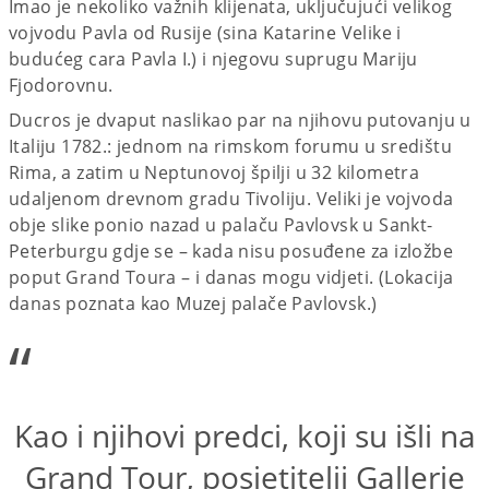
Imao je nekoliko važnih klijenata, uključujući velikog
vojvodu Pavla od Rusije (sina Katarine Velike i
budućeg cara Pavla I.) i njegovu suprugu Mariju
Fjodorovnu.
Ducros je dvaput naslikao par na njihovu putovanju u
Italiju 1782.: jednom na rimskom forumu u središtu
Rima, a zatim u Neptunovoj špilji u 32 kilometra
udaljenom drevnom gradu Tivoliju. Veliki je vojvoda
obje slike ponio nazad u palaču Pavlovsk u Sankt-
Peterburgu gdje se – kada nisu posuđene za izložbe
poput Grand Toura – i danas mogu vidjeti. (Lokacija
danas poznata kao Muzej palače Pavlovsk.)
“
Kao i njihovi predci, koji su išli na
Grand Tour, posjetitelji Gallerie