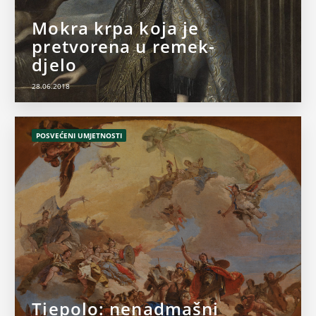
Mokra krpa koja je
pretvorena u remek-
djelo
28.06.2018
POSVEĆENI UMJETNOSTI
Tiepolo: nenadmašni