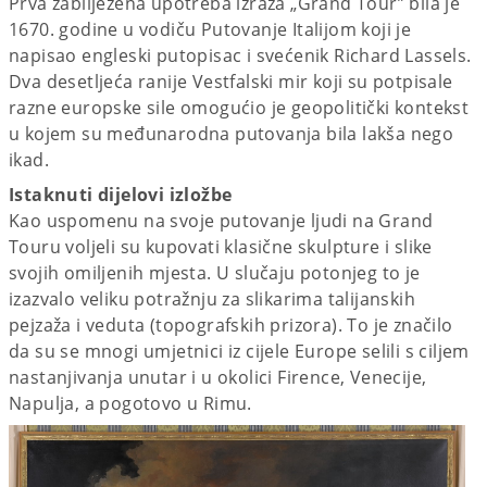
Prva zabilježena upotreba izraza „Grand Tour” bila je
1670. godine u vodiču Putovanje Italijom koji je
napisao engleski putopisac i svećenik Richard Lassels.
Dva desetljeća ranije Vestfalski mir koji su potpisale
razne europske sile omogućio je geopolitički kontekst
u kojem su međunarodna putovanja bila lakša nego
ikad.
Istaknuti dijelovi izložbe
Kao uspomenu na svoje putovanje ljudi na Grand
Touru voljeli su kupovati klasične skulpture i slike
svojih omiljenih mjesta. U slučaju potonjeg to je
izazvalo veliku potražnju za slikarima talijanskih
pejzaža i veduta (topografskih prizora). To je značilo
da su se mnogi umjetnici iz cijele Europe selili s ciljem
nastanjivanja unutar i u okolici Firence, Venecije,
Napulja, a pogotovo u Rimu.