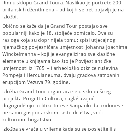
Rim u sklopu Grand Toura. Naslikao je portrete 200
britanskih džentlmena – od kojih se pet pojavljuje na
izložbi.
Obično se kaže da je Grand Tour postajao sve
popularniji kako je 18. stoljeće odmicalo. Dva su
razloga koja su doprinijela tomu: spisi utjecajnog
njemačkog povjesničara umjetnosti Johanna Joachima
Winckelmanna – koji je evangelizirao sve klasične
elemente u knjigama kao što je Povijest antičke
umjetnosti iz 1765. – i arheološko otkriće ruševina
Pompeja i Herculaneuma, dvaju gradova zatrpanih
erupcijom Vezuva 79. godine.
Izložba Grand Tour organizira se u sklopu šireg
projekta Progetto Cultura, naglašavajući
dugogodišnju politiku Intese Sanpaolo da pridonese
ne samo gospodarskom rastu društva, već i
kulturnom bogatstvu.
Izložba se vraća u vrijeme kada su se posjetitelji s