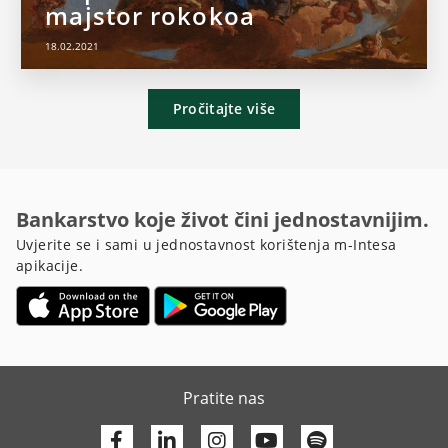
majstor rokokoa
18.02.2021
Pročitajte više
Bankarstvo koje život čini jednostavnijim.
Uvjerite se i sami u jednostavnost korištenja m-Intesa
apikacije.
Pratite nas
Facebook
Linkedin
Youtube