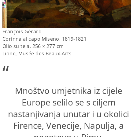
François Gérard
Corinna al capo Miseno, 1819-1821
Olio su tela, 256 × 277 cm
Lione, Musée des Beaux-Arts
“
Mnoštvo umjetnika iz cijele
Europe selilo se s ciljem
nastanjivanja unutar i u okolici
Firence, Venecije, Napulja, a
pogotovo u Rimu.