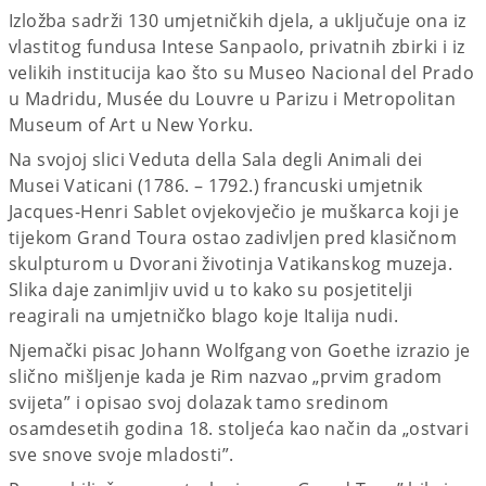
Izložba sadrži 130 umjetničkih djela, a uključuje ona iz
vlastitog fundusa Intese Sanpaolo, privatnih zbirki i iz
velikih institucija kao što su Museo Nacional del Prado
u Madridu, Musée du Louvre u Parizu i Metropolitan
Museum of Art u New Yorku.
Na svojoj slici Veduta della Sala degli Animali dei
Musei Vaticani (1786. – 1792.) francuski umjetnik
Jacques-Henri Sablet ovjekovječio je muškarca koji je
tijekom Grand Toura ostao zadivljen pred klasičnom
skulpturom u Dvorani životinja Vatikanskog muzeja.
Slika daje zanimljiv uvid u to kako su posjetitelji
reagirali na umjetničko blago koje Italija nudi.
Njemački pisac Johann Wolfgang von Goethe izrazio je
slično mišljenje kada je Rim nazvao „prvim gradom
svijeta” i opisao svoj dolazak tamo sredinom
osamdesetih godina 18. stoljeća kao način da „ostvari
sve snove svoje mladosti”.