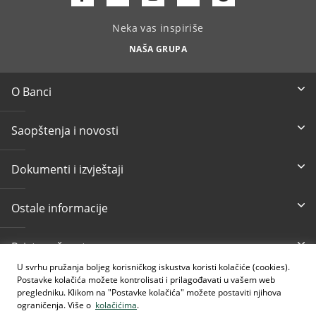
Neka vas inspiriše
NAŠA GRUPA
O Banci
Saopštenja i novosti
Dokumenti i izvještaji
Ostale informacije
Pristupačnost
U svrhu pružanja boljeg korisničkog iskustva koristi kolačiće (cookies).
Postavke kolačića možete kontrolisati i prilagođavati u vašem web
Besplatni info telefon
E-mail
pregledniku. Klikom na "Postavke kolačića" možete postaviti njihova
080 020 307
info@intesasanpaolobanka.b
a
ograničenja. Više o
kolačićima
.