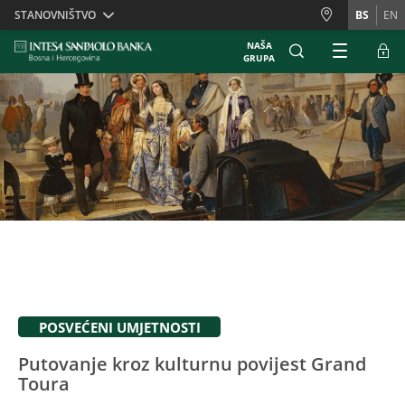
Skiplinks
STANOVNIŠTVO
BS
EN
NAŠA
GRUPA
POSVEĆENI UMJETNOSTI
Putovanje kroz kulturnu povijest Grand
Toura