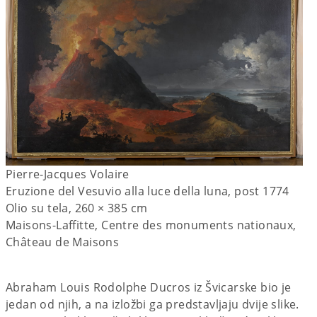
Pierre-Jacques Volaire
Eruzione del Vesuvio alla luce della luna, post 1774
Olio su tela, 260 × 385 cm
Maisons-Laffitte, Centre des monuments nationaux,
Château de Maisons
Abraham Louis Rodolphe Ducros iz Švicarske bio je
jedan od njih, a na izložbi ga predstavljaju dvije slike.