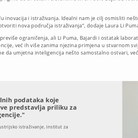
novacija i istraživanja. Idealni nam je cilj osmisliti neš
 otvoriti nova područja istraživanja“, dodaje Laura Li Pum
reviše ograničenja, ali Li Puma, Bajardi i ostatak labora
encije, već ih više zanima njezina primjena u stvarnom svi
me da umjetna inteligencija nešto samostalno ostvari, već
lnih podataka koje
ve predstavlja priliku za
encije."
strijsko istraživanje, Institut za