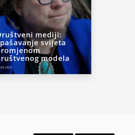
ruštveni mediji:
pašavanje svijeta
promjenom
društvenog modela
.03.2021