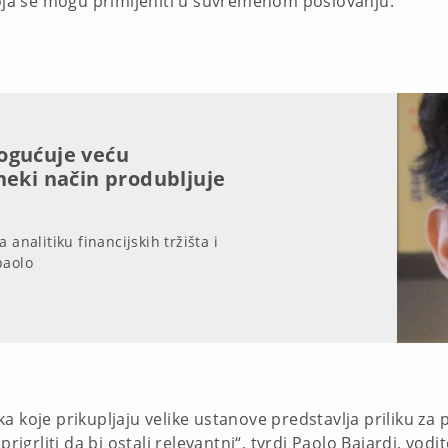
 koja se mogu primijeniti u suvremenom poslovanju.
ogućuje veću
neki način produbljuje
 analitiku financijskih tržišta i
paolo
a koje prikupljaju velike ustanove predstavlja priliku za 
rigrliti da bi ostali relevantni“, tvrdi Paolo Bajardi, vodit