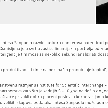
e Intesa Sanpaolo razvio i uskoro namjerava patentirati p
išljena je u svrhu zaštite financijskih portfelja od znača
eligencije tim može za nekoliko sekundi analizirati dosad
 produktivnost i time na neki način produbljuje kapital”
nanstvenu razmjenu (Institute for Scientific Interchange – 
partnerstva zato što je zadnjih 5 – 10 godina došlo do „
straživače privukli dobro plaćeni poslovi u korporacijama
velikih skupova podataka. Intesa Sanpaolo može pomoći I