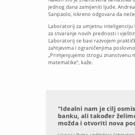
jednog dana zamijeniti ljude. Andrea P
Sanpaolo, iskreno odgovara da neće.
Laboratorij za umjetnu inteligenciju 
za stvaranje novih prednosti i vješt
Laboratorij se bavi razvojem praktič
zahtjevima i ograničenjima poslovnog 
„Primjenjujemo strogu znanstvenu m
matematike“, kaže.
"Idealni nam je cilj osmis
banku, ali također želimo
možda i otvoriti nova po
Laura Li Puma, voditeljica laboratori