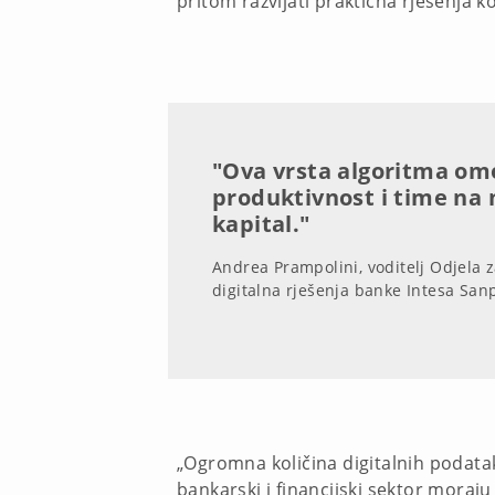
pritom razvijati praktična rješenja
"Ova vrsta algoritma om
produktivnost i time na 
kapital."
Andrea Prampolini, voditelj Odjela za
digitalna rješenja banke Intesa San
„Ogromna količina digitalnih podatak
bankarski i financijski sektor moraju p