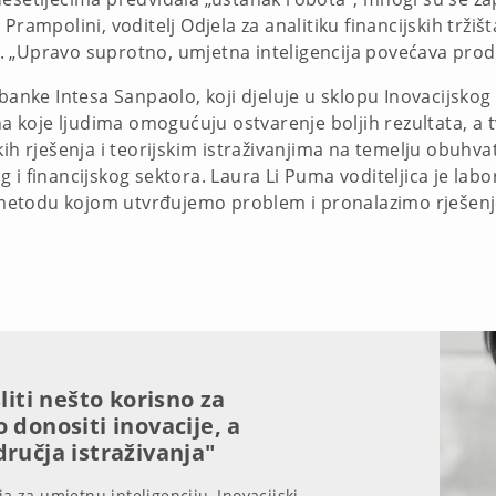
rampolini, voditelj Odjela za analitiku financijskih tržišt
 „Upravo suprotno, umjetna inteligencija povećava produk
banke Intesa Sanpaolo, koji djeluje u sklopu Inovacijskog 
ina koje ljudima omogućuju ostvarenje boljih rezultata, 
kih rješenja i teorijskim istraživanjima na temelju obuhv
i financijskog sektora. Laura Li Puma voditeljica je labor
etodu kojom utvrđujemo problem i pronalazimo rješenje
liti nešto korisno za
 donositi inovacije, a
dručja istraživanja"
ja za umjetnu inteligenciju, Inovacijski