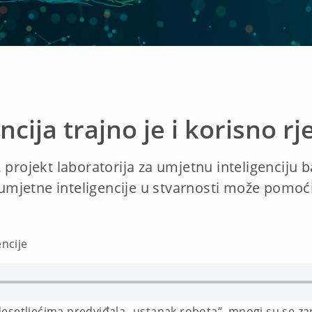
cija trajno je i korisno rj
 projekt laboratorija za umjetnu inteligenciju
jetne inteligencije u stvarnosti može pomoći u
ncije
esetljećima predviđala „ustanak robota“, mnogi su se zapi