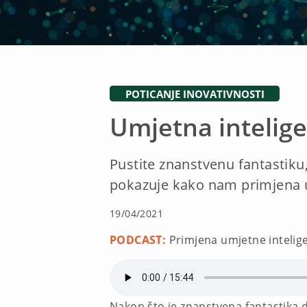
POTICANJE INOVATIVNOSTI
Umjetna inteligen
Pustite znanstvenu fantastiku,
pokazuje kako nam primjena um
19/04/2021
PODCAST:
Primjena umjetne intelige
Nakon što je znanstvena fantastika d