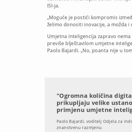
ISI-ja.
„Moguće je postići kompromis između i
želimo donositi inovacije, a možda i
Umjetna inteligencija zapravo nema p
previše blještavilom umjetne intelig
Paolo Bajardi. „No, poanta nije u to
"Ogromna količina digita
prikupljaju velike ustano
primjenu umjetne intelig
Paolo Bajardi, voditelj Odjela za indu
znanstvenu razmjenu