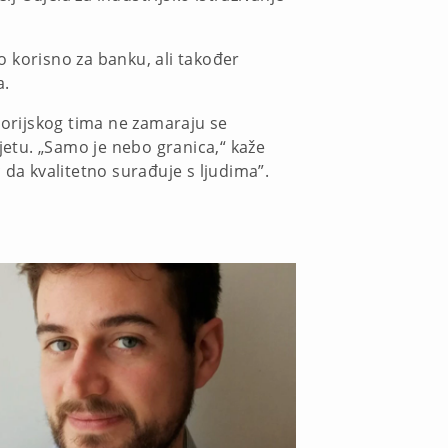
to korisno za banku, ali također
a.
torijskog tima ne zamaraju se
jetu. „Samo je nebo granica,“ kaže
 da kvalitetno surađuje s ljudima”.