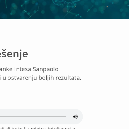
ešenje
 banke Intesa Sanpaolo
 ostvarenju boljih rezultata.
tali hoće li umjetna inteligencija