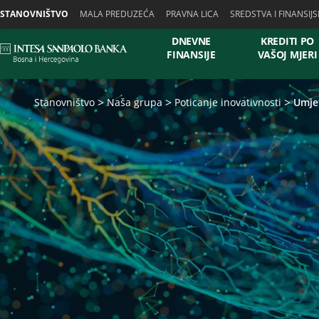
Skiplinks
STANOVNIŠTVO
MALA PREDUZEĆA
PRAVNA LICA
SREDSTVA I FINANSIJS
DNEVNE
KREDITI PO
FINANSIJE
VAŠOJ MJERI
Stanovništvo
Naša grupa
Poticanje inovativnosti
Umjet