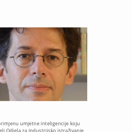
primjenu umjetne inteligencije koju
elj Odjela za industrijsko istraživanje