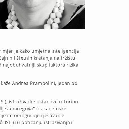
rimjer je kako umjetna inteligencija
jnih i štetnih kretanja na tržištu.
 najobuhvatniji skup faktora rizika
, kaže Andrea Prampolini, jedan od
ISI), istraživačke ustanove u Torinu.
odljeva mozgova“ iz akademske
 koje im omogućuju rješavanje
SI-ju u poticanju istraživanja i