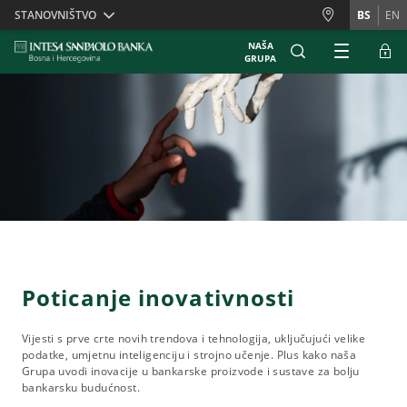
Skiplinks
STANOVNIŠTVO
BS
EN
NAŠA
GRUPA
Poticanje inovativnosti
Vijesti s prve crte novih trendova i tehnologija, uključujući velike
podatke, umjetnu inteligenciju i strojno učenje. Plus kako naša
Grupa uvodi inovacije u bankarske proizvode i sustave za bolju
bankarsku budućnost.