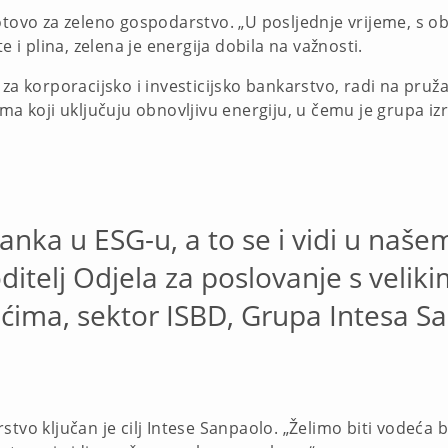
otovo za zeleno gospodarstvo. „U posljednje vrijeme, s o
 plina, zelena je energija dobila na važnosti.
za korporacijsko i investicijsko bankarstvo, radi na pruža
ma koji uključuju obnovljivu energiju, u čemu je grupa iz
banka u ESG-u, a to se i vidi u naš
itelj Odjela za poslovanje s velik
ima, sektor ISBD, Grupa Intesa S
stvo ključan je cilj Intese Sanpaolo. „Želimo biti vodeća 