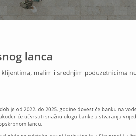
snog lanca
 klijentima, malim i srednjim poduzetnicima nu
zdoblje od 2022. do 2025. godine dovest će banku na vode
akođer će učvrstiti snažnu ulogu banke u stvaranju vrijedn
 opskrbnom lancu.