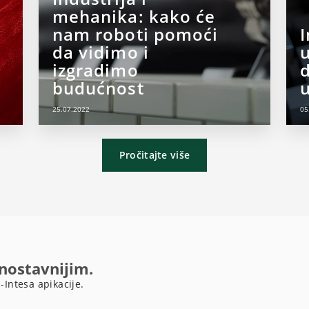
mehanika: kako će
nam roboti pomoći
da vidimo i
izgradimo
d
budućnost
u
25.07.2022
05
Pročitajte više
dnostavnijim.
-Intesa apikacije.