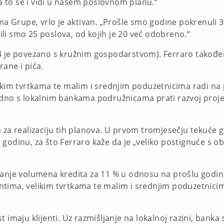
 „a to se i vidi u našem poslovnom planu.“
ma Grupe, vrlo je aktivan. „Prošle smo godine pokrenuli 33
li smo 25 poslova, od kojih je 20 već odobreno.“
4 je povezano s kružnim gospodarstvom). Ferraro također 
ane i pića.
likim tvrtkama te malim i srednjim poduzetnicima radi na
 zajedno s lokalnim bankama podružnicama prati razvoj pr
 za realizaciju tih planova. U prvom tromjesečju tekuće 
godinu, za što Ferraro kaže da je „veliko postignuće s o
ćanje volumena kredita za 11 % u odnosu na prošlu godin
tima, velikim tvrtkama te malim i srednjim poduzetnicima
 imaju klijenti. Uz razmišljanje na lokalnoj razini, banka