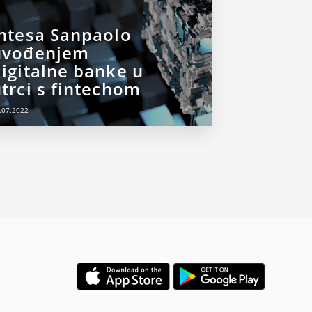
Intesa Sanpaolo
uvođenjem
igitalne banke u
trci s fintechom
.07.2022