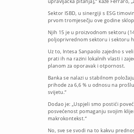
upravljačka pitanja],“ kaže Ferraro,
Sektor ISBD, u sinergiji s ESG timovi
prvom tromjesečju ove godine sklopi
Njih 15 je u proizvodnom sektoru (1
poljoprivrednom sektoru i sektoru hr
Uz to, Intesa Sanpaolo zajedno s ve
prati ih na razini lokalnih vlasti i
planom za oporavak i otpornost.
Banka se nalazi u stabilnom položaju
prihode za 6,6 % u odnosu na prošlu 
svijetu.“
Dodao je: „Uspjeli smo postići pove
posvećenost pomaganju svojim klijen
makrokontekst.“
No, sve se svodi na to kakvu prednost