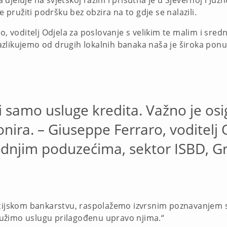
jeluje na svjetskoj razini i prisutna je u Sjevernoj i Južn
e pružiti podršku bez obzira na to gdje se nalazili.
ro, voditelj Odjela za poslovanje s velikim te malim i sr
zlikujemo od drugih lokalnih banaka naša je široka ponu
i samo usluge kredita. Važno je osi
onira. – Giuseppe Ferraro, voditelj 
rednjim poduzećima, sektor ISBD, G
cijskom bankarstvu, raspolažemo izvrsnim poznavanjem sek
užimo uslugu prilagođenu upravo njima.“