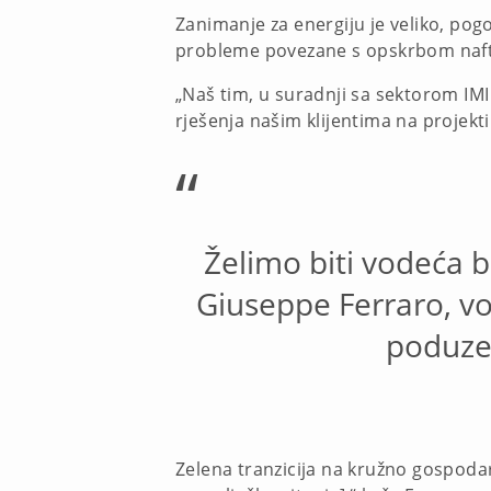
Zanimanje za energiju je veliko, pog
probleme povezane s opskrbom nafte i
„Naš tim, u suradnji sa sektorom IMI 
rješenja našim klijentima na projekti
“
Želimo biti vodeća 
Giuseppe Ferraro, vod
poduzeć
Zelena tranzicija na kružno gospodar