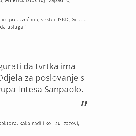
oj Americi, istočnoj i zapadnoj
ednjim poduzećima, sektor ISBD, Grupa
da usluga.“
gurati da tvrtka ima
Odjela za poslovanje s
rupa Intesa Sanpaolo.
”
tora, kako radi i koji su izazovi,