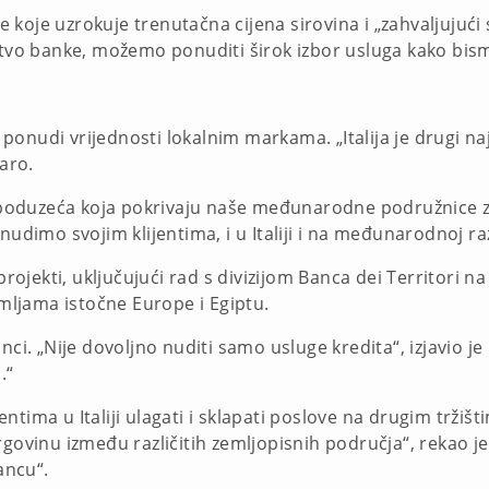
koje uzrokuje trenutačna cijena sirovina i „zahvaljujući
tvo banke, možemo ponuditi širok izbor usluga kako bismo 
onudi vrijednosti lokalnim markama. „Italija je drugi na
raro.
 i poduzeća koja pokrivaju naše međunarodne podružnice 
nudimo svojim klijentima, i u Italiji i na međunarodnoj ra
i projekti, uključujući rad s divizijom Banca dei Territor
zemljama istočne Europe i Egiptu.
nci. „Nije dovoljno nuditi samo usluge kredita“, izjavio je
.“
tima u Italiji ulagati i sklapati poslove na drugim tržišt
rgovinu između različitih zemljopisnih područja“, rekao j
ancu“.