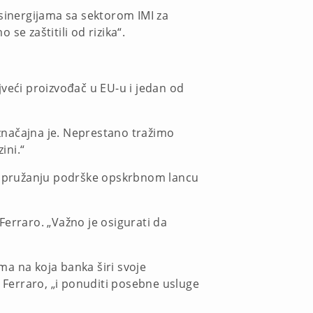
 sinergijama sa sektorom IMI za
se zaštitili od rizika“.
jveći proizvođač u EU-u i jedan od
značajna je. Neprestano tražimo
zini.“
i na pružanju podrške opskrbnom lancu
 Ferraro. „Važno je osigurati da
ima na koja banka širi svoje
e Ferraro, „i ponuditi posebne usluge