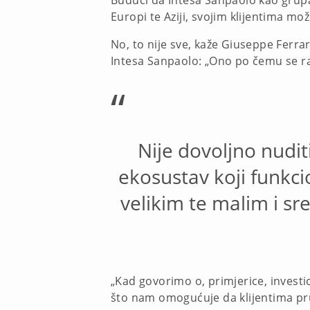
Budući da Intesa Sanpaolo kao grupa d
Europi te Aziji, svojim klijentima mož
No, to nije sve, kaže Giuseppe Ferra
Intesa Sanpaolo: „Ono po čemu se ra
“
Nije dovoljno nudit
ekosustav koji funkci
velikim te malim i s
„Kad govorimo o, primjerice, investi
što nam omogućuje da klijentima pr