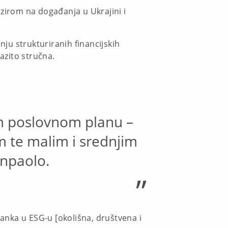
bzirom na događanja u Ukrajini i
nju strukturiranih financijskih
razito stručna.
em poslovnom planu –
im te malim i srednjim
anpaolo.
”
banka u ESG-u [okolišna, društvena i