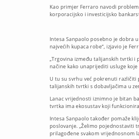
Kao primjer Ferraro navodi probleme 
korporacijsko i investicijsko bankars
Intesa Sanpaolo posebno je dobra u p
najvećih kupaca robe“, izjavio je Fer
„Trgovina između talijanskih tvrtki
načine kako unaprijediti usluge koje 
U tu su svrhu već pokrenuti različit
talijanskih tvrtki s dobavljačima u 
Lanac vrijednosti iznimno je bitan ba
tvrtka ima ekosustav koji funkcionira
Intesa Sanpaolo također pomaže klijen
poslovanje. „Želimo pojednostaviti t
prilagođene svakom vrijednosnom l