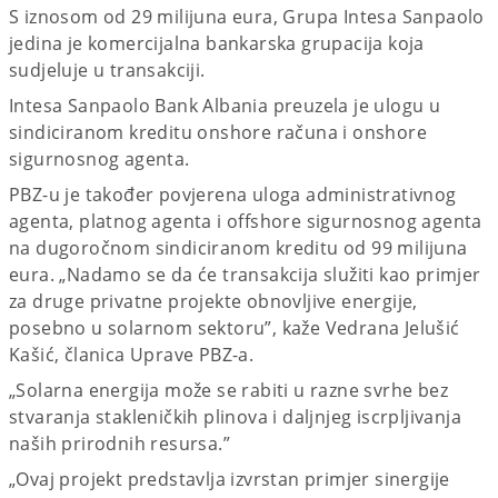
S iznosom od 29 milijuna eura, Grupa Intesa Sanpaolo
jedina je komercijalna bankarska grupacija koja
sudjeluje u transakciji.
Intesa Sanpaolo Bank Albania preuzela je ulogu u
sindiciranom kreditu onshore računa i onshore
sigurnosnog agenta.
PBZ-u je također povjerena uloga administrativnog
agenta, platnog agenta i offshore sigurnosnog agenta
na dugoročnom sindiciranom kreditu od 99 milijuna
eura. „Nadamo se da će transakcija služiti kao primjer
za druge privatne projekte obnovljive energije,
posebno u solarnom sektoru”, kaže Vedrana Jelušić
Kašić, članica Uprave PBZ-a.
„Solarna energija može se rabiti u razne svrhe bez
stvaranja stakleničkih plinova i daljnjeg iscrpljivanja
naših prirodnih resursa.”
„Ovaj projekt predstavlja izvrstan primjer sinergije