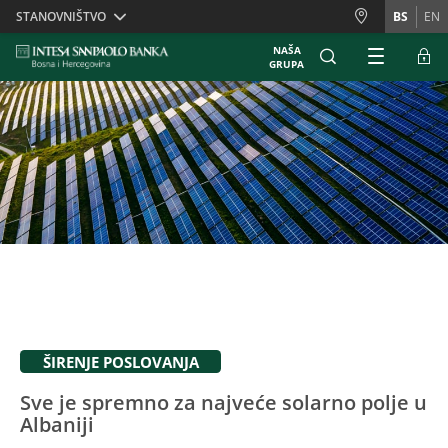
Skiplinks
STANOVNIŠTVO
BS
EN
NAŠA
GRUPA
ŠIRENJE POSLOVANJA
Sve je spremno za najveće solarno polje u
Albaniji