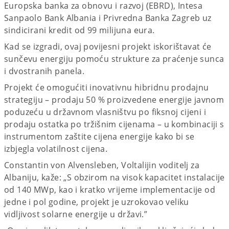
Europska banka za obnovu i razvoj (EBRD), Intesa
Sanpaolo Bank Albania i Privredna Banka Zagreb uz
sindicirani kredit od 99 milijuna eura.
Kad se izgradi, ovaj povijesni projekt iskorištavat će
sunčevu energiju pomoću strukture za praćenje sunca
i dvostranih panela.
Projekt će omogućiti inovativnu hibridnu prodajnu
strategiju – prodaju 50 % proizvedene energije javnom
poduzeću u državnom vlasništvu po fiksnoj cijeni i
prodaju ostatka po tržišnim cijenama – u kombinaciji s
instrumentom zaštite cijena energije kako bi se
izbjegla volatilnost cijena.
Constantin von Alvensleben, Voltalijin voditelj za
Albaniju, kaže: „S obzirom na visok kapacitet instalacije
od 140 MWp, kao i kratko vrijeme implementacije od
jedne i pol godine, projekt je uzrokovao veliku
vidljivost solarne energije u državi.”