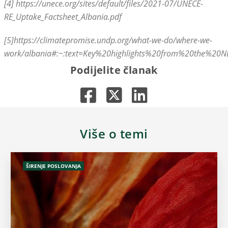
[4] https://unece.org/sites/default/files/2021-07/UNECE-
RE_Uptake_Factsheet_Albania.pdf
[5]https://climatepromise.undp.org/what-we-do/where-we-
work/albania#:~:text=Key%20highlights%20from%20the%20
Podijelite članak
Više o temi
ŠIRENJE POSLOVANJA