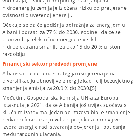
vodostaja, u slučaju potpunog oslanjanja na
hidroenergiju zemlja je izložena riziku od pretjerane
ovisnosti o uvezenoj energiji.
Očekuje se da će godišnja potražnja za energijom u
Albaniji porasti za 77 % do 2030. godine i da će se
proizvodnja električne energije iz velikih
hidroelektrana smanjiti za oko 15 do 20 % u istom
razdoblju.
Financijski sektor predvodi promjene
Albanska nacionalna strategija usmjerena je na
diversifikaciju obnovljive energije kao i cilj bezuvjetnog
smanjenja emisija za 20,9 % do 2030.[5]
Međutim, Gospodarska komisija UN-a za Europu
istaknula je 2021. da se Albanija još uvijek suočava s
ključnim izazovima. Jedan od izazova bio je smanjenje
rizika pri financiranju velikih projekata obnovljivih
izvora energije radi stvaranja povjerenja i poticanja
međunarodnih ulaganja.