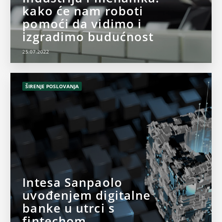
kako će nam roboti
pomoći da vidimo i
izgradimo budućnost
25.07.2022
ŠIRENJE POSLOVANJA
Intesa Sanpaolo
uvođenjem digitalne
banke u utrci s
fintechom