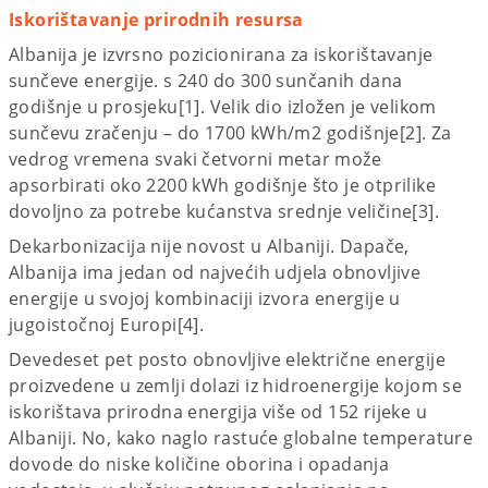
Iskorištavanje prirodnih resursa
Albanija je izvrsno pozicionirana za iskorištavanje
sunčeve energije. s 240 do 300 sunčanih dana
godišnje u prosjeku[1]. Velik dio izložen je velikom
sunčevu zračenju – do 1700 kWh/m2 godišnje[2]. Za
vedrog vremena svaki četvorni metar može
apsorbirati oko 2200 kWh godišnje što je otprilike
dovoljno za potrebe kućanstva srednje veličine[3].
Dekarbonizacija nije novost u Albaniji. Dapače,
Albanija ima jedan od najvećih udjela obnovljive
energije u svojoj kombinaciji izvora energije u
jugoistočnoj Europi[4].
Devedeset pet posto obnovljive električne energije
proizvedene u zemlji dolazi iz hidroenergije kojom se
iskorištava prirodna energija više od 152 rijeke u
Albaniji. No, kako naglo rastuće globalne temperature
dovode do niske količine oborina i opadanja