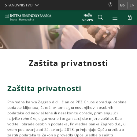
Skiplinks
STANOVNIŠTVO
BS
EN
NAŠA
GRUPA
Zaštita privatnosti
Zaštita privatnosti
Privredna banka Zagreb d.d. i članice PBZ Grupe obrađuju osobne
podatke klijenata, štiteći pritom sigurnost njihovih osobnih
podataka od neovlaštene ili nezakonite obrade, primjenjujući
najviše tehničke, sigurnosne i organizacijske mjere zaštite. Kao
voditelj obrade osobnih podataka, Privredna banka Zagreb d.d., u
svom poslovanju od 25. svibnja 2018. primjenjuje Opću uredbu o
zaštiti podataka te Zakon o provedbi Opće uredbe o zaštiti