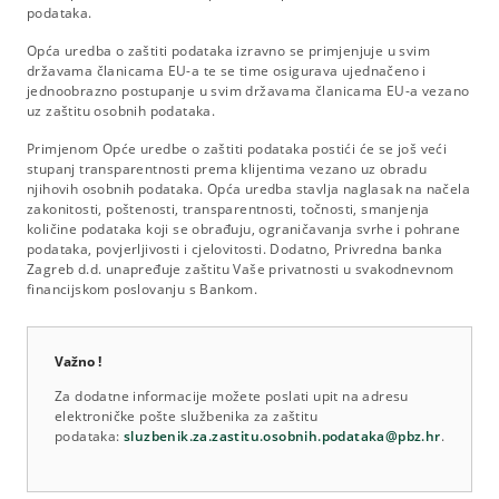
podataka.
Opća uredba o zaštiti podataka izravno se primjenjuje u svim
državama članicama EU-a te se time osigurava ujednačeno i
jednoobrazno postupanje u svim državama članicama EU-a vezano
uz zaštitu osobnih podataka.
Primjenom Opće uredbe o zaštiti podataka postići će se još veći
stupanj transparentnosti prema klijentima vezano uz obradu
njihovih osobnih podataka. Opća uredba stavlja naglasak na načela
zakonitosti, poštenosti, transparentnosti, točnosti, smanjenja
količine podataka koji se obrađuju, ograničavanja svrhe i pohrane
podataka, povjerljivosti i cjelovitosti. Dodatno, Privredna banka
Zagreb d.d. unapređuje zaštitu Vaše privatnosti u svakodnevnom
financijskom poslovanju s Bankom.
Važno !
Za dodatne informacije možete poslati upit na adresu
elektroničke pošte službenika za zaštitu
podataka:
sluzbenik.za.zastitu.osobnih.podataka@pbz.hr
.