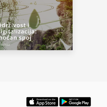
drživost i
igitalizacija:
moćan spoj
.03.2022