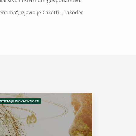
nkarstvu ili kružnom gospodarstvu.
ntima“, izjavio je Carotti. „Također
OTICANJE INOVATIVNOSTI