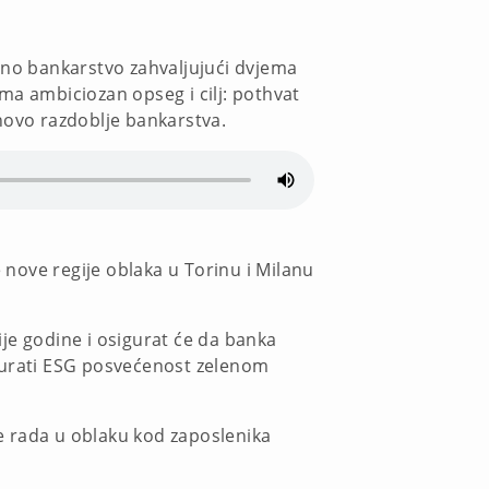
alno bankarstvo zahvaljujući dvjema
ma ambiciozan opseg i cilj: pothvat
novo razdoblje bankarstva.
e nove regije oblaka u Torinu i Milanu
vije godine i osigurat će da banka
sigurati ESG posvećenost zelenom
ne rada u oblaku kod zaposlenika