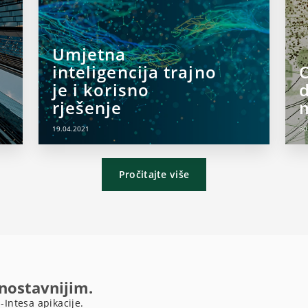
Umjetna
inteligencija trajno
O
je i korisno
d
rješenje
19.04.2021
30
Pročitajte više
dnostavnijim.
-Intesa apikacije.