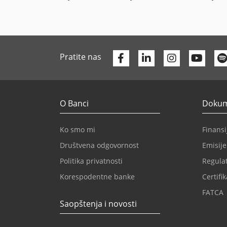
Facebook
Linkedin
Yout
Pratite nas
O Banci
Dokume
Ko smo mi
Finansij
Društvena odgovornost
Emisije
Politika privatnosti
Regulat
Korespodentne banke
Certifik
FATCA
Saopštenja i novosti