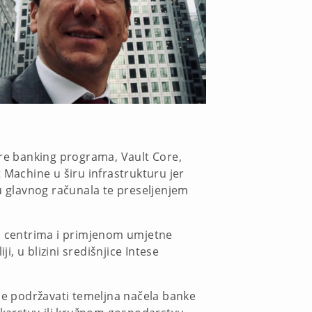
ore banking programa, Vault Core,
 Machine u širu infrastrukturu jer
ju glavnog računala te preseljenjem
m centrima i primjenom umjetne
i, u blizini središnjice Intese
lje podržavati temeljna načela banke