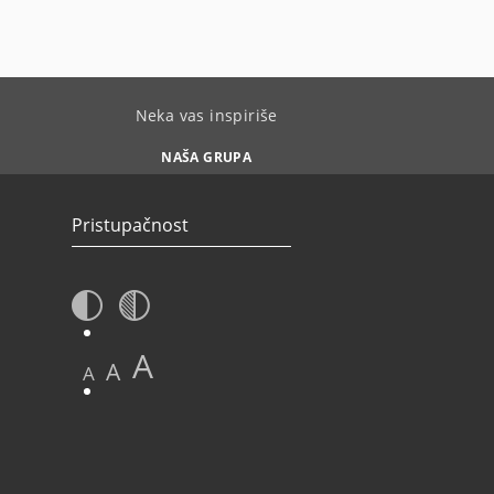
Neka vas inspiriše
NAŠA GRUPA
Pristupačnost
A
A
A