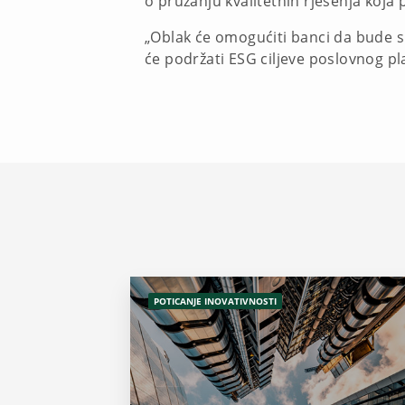
o pružanju kvalitetnih rješenja koja
„Oblak će omogućiti banci da bude sp
će podržati ESG ciljeve poslovnog pl
POTICANJE INOVATIVNOSTI