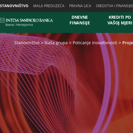
Skiplinks
STANOVNIŠTVO
MALA PREDUZEĆA
PRAVNA LICA
SREDSTVA I FINANSIJS
DNEVNE
KREDITI PO
FINANSIJE
VAŠOJ MJERI
Stanovništvo
Naša grupa
Poticanje inovativnosti
Proje