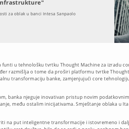
infrastrukture"
nosti za oblak u banci Intesa Sanpaolo
na funti u tehnološku tvrtku Thought Machine za izradu c
ođer razmišlja o tome da proširi platformu tvrtke Thought
italnu transformaciju banke, zamjenjujući core tehnologi
om, banka njeguje inovativan pristup novim podatkovni
nje, među ostalim inicijativama. Smještanje oblaka u Italij
ti na put inteligentne transformacije i istovremeno i da