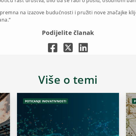
 potiču rast društva, bilo da se radi o poslu, osobnom ba
remna na izazove budućnosti i pružiti nove značajke klije
ana.“
Podijelite članak
Više o temi
POTICANJE INOVATIVNOSTI
P