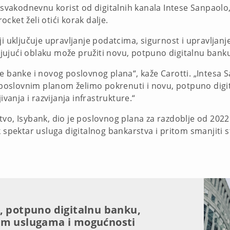
a svakodnevnu korist od digitalnih kanala Intese Sanpaolo,
cket želi otići korak dalje.
i uključuje upravljanje podatcima, sigurnost i upravljanje. 
aljujući oblaku može pružiti novu, potpuno digitalnu bank
e banke i novog poslovnog plana“, kaže Carotti. „Intesa S
im poslovnim planom želimo pokrenuti i novu, potpuno dig
nja i razvijanja infrastrukture.“
vo, Isybank, dio je poslovnog plana za razdoblje od 2022
širok spektar usluga digitalnog bankarstva i pritom smanjit
, potpuno digitalnu banku,
im uslugama i mogućnosti