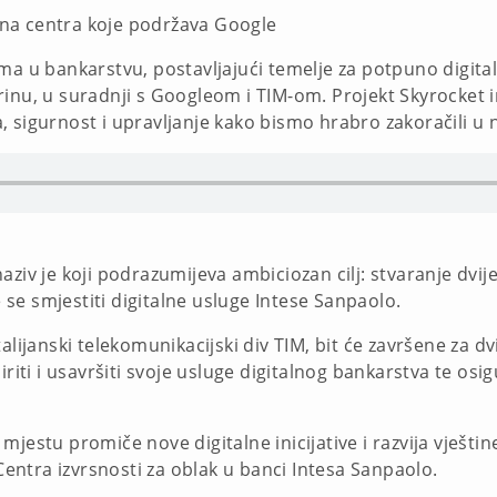
na centra koje podržava Google
ama u bankarstvu, postavljajući temelje za potpuno digit
inu, u suradnji s Googleom i TIM-om. Projekt Skyrocket i
 sigurnost i upravljanje kako bismo hrabro zakoračili u 
ziv je koji podrazumijeva ambiciozan cilj: stvaranje dvij
se smjestiti digitalne usluge Intese Sanpaolo.
alijanski telekomunikacijski div TIM, bit će završene za d
širiti i usavršiti svoje usluge digitalnog bankarstva te o
mjestu promiče nove digitalne inicijative i razvija vješti
 Centra izvrsnosti za oblak u banci Intesa Sanpaolo.