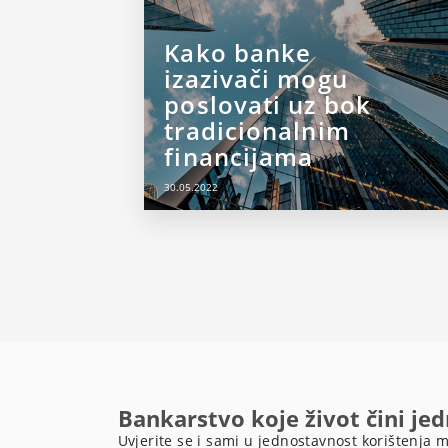
Kako banke
izazivači mogu
poslovati uz bok
tradicionalnim
financijama
30.05.2022
Bankarstvo koje život čini je
Uvjerite se i sami u jednostavnost korištenja m