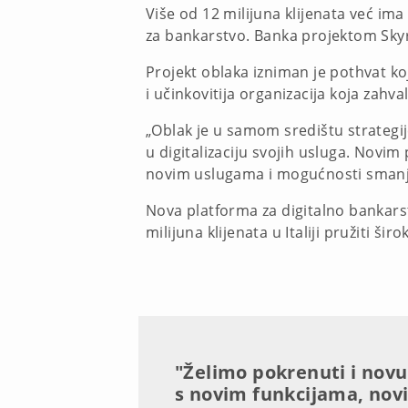
Više od 12 milijuna klijenata već im
za bankarstvo. Banka projektom Skyro
Projekt oblaka izniman je pothvat koj
i učinkovitija organizacija koja zahv
„Oblak je u samom središtu strategij
u digitalizaciju svojih usluga. Nov
novim uslugama i mogućnosti smanjiva
Nova platforma za digitalno bankarst
milijuna klijenata u Italiji pružiti 
"Želimo pokrenuti i novu
s novim funkcijama, nov