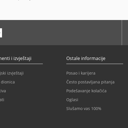
ube
nti i izvještaji
Ostale informacije
ski izvještaji
Posao i karijera
 dionica
Često postavljana pitanja
iva
Podešavanje kolačića
ati
Oglasi
Slušamo vas 100%