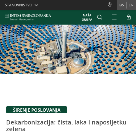
Skiplinks
STANOVNIŠTVO
BS
EN
NAŠA
GRUPA
ŠIRENJE POSLOVANJA
Dekarbonizacija: čista, laka i naposljetku
zelena