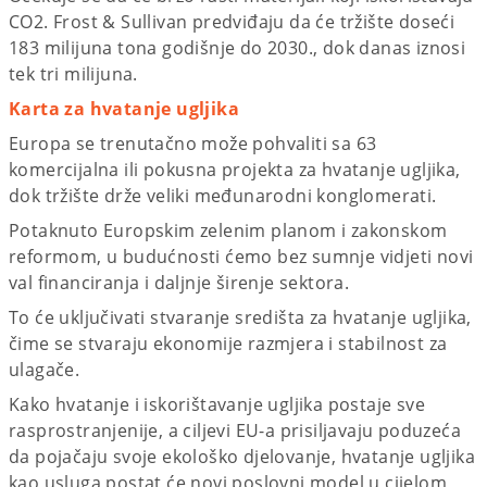
CO2. Frost & Sullivan predviđaju da će tržište doseći
183 milijuna tona godišnje do 2030., dok danas iznosi
tek tri milijuna.
Karta za hvatanje ugljika
Europa se trenutačno može pohvaliti sa 63
komercijalna ili pokusna projekta za hvatanje ugljika,
dok tržište drže veliki međunarodni konglomerati.
Potaknuto Europskim zelenim planom i zakonskom
reformom, u budućnosti ćemo bez sumnje vidjeti novi
val financiranja i daljnje širenje sektora.
To će uključivati stvaranje središta za hvatanje ugljika,
čime se stvaraju ekonomije razmjera i stabilnost za
ulagače.
Kako hvatanje i iskorištavanje ugljika postaje sve
rasprostranjenije, a ciljevi EU-a prisiljavaju poduzeća
da pojačaju svoje ekološko djelovanje, hvatanje ugljika
kao usluga postat će novi poslovni model u cijelom