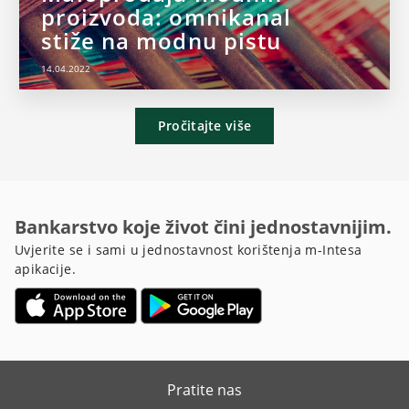
proizvoda: omnikanal
stiže na modnu pistu
14.04.2022
Pročitajte više
Bankarstvo koje život čini jednostavnijim.
Uvjerite se i sami u jednostavnost korištenja m-Intesa
apikacije.
Pratite nas