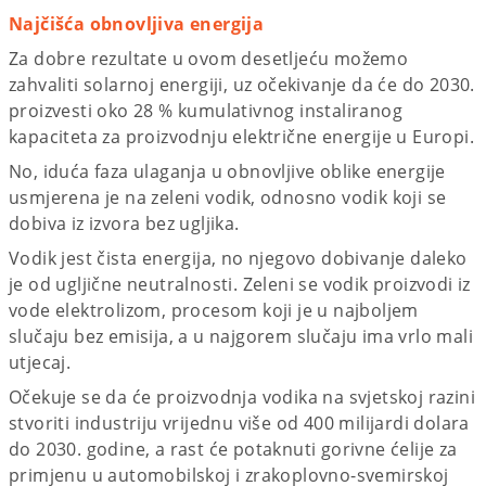
Najčišća obnovljiva energija
Za dobre rezultate u ovom desetljeću možemo
zahvaliti solarnoj energiji, uz očekivanje da će do 2030.
proizvesti oko 28 % kumulativnog instaliranog
kapaciteta za proizvodnju električne energije u Europi.
No, iduća faza ulaganja u obnovljive oblike energije
usmjerena je na zeleni vodik, odnosno vodik koji se
dobiva iz izvora bez ugljika.
Vodik jest čista energija, no njegovo dobivanje daleko
je od ugljične neutralnosti. Zeleni se vodik proizvodi iz
vode elektrolizom, procesom koji je u najboljem
slučaju bez emisija, a u najgorem slučaju ima vrlo mali
utjecaj.
Očekuje se da će proizvodnja vodika na svjetskoj razini
stvoriti industriju vrijednu više od 400 milijardi dolara
do 2030. godine, a rast će potaknuti gorivne ćelije za
primjenu u automobilskoj i zrakoplovno-svemirskoj