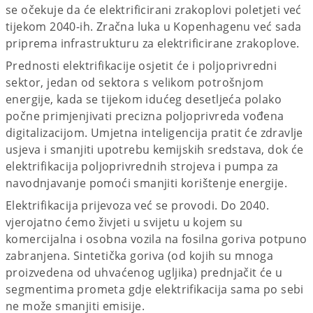
se očekuje da će elektrificirani zrakoplovi poletjeti već
tijekom 2040-ih. Zračna luka u Kopenhagenu već sada
priprema infrastrukturu za elektrificirane zrakoplove.
Prednosti elektrifikacije osjetit će i poljoprivredni
sektor, jedan od sektora s velikom potrošnjom
energije, kada se tijekom idućeg desetljeća polako
počne primjenjivati precizna poljoprivreda vođena
digitalizacijom. Umjetna inteligencija pratit će zdravlje
usjeva i smanjiti upotrebu kemijskih sredstava, dok će
elektrifikacija poljoprivrednih strojeva i pumpa za
navodnjavanje pomoći smanjiti korištenje energije.
Elektrifikacija prijevoza već se provodi. Do 2040.
vjerojatno ćemo živjeti u svijetu u kojem su
komercijalna i osobna vozila na fosilna goriva potpuno
zabranjena. Sintetička goriva (od kojih su mnoga
proizvedena od uhvaćenog ugljika) prednjačit će u
segmentima prometa gdje elektrifikacija sama po sebi
ne može smanjiti emisije.