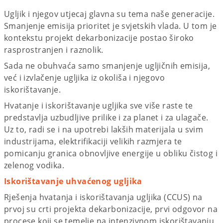
Ugljik i njegov utjecaj glavna su tema naše generacije.
Smanjenje emisija prioritet je svjetskih vlada. U tom je
kontekstu projekt dekarbonizacije postao široko
rasprostranjen i raznolik.
Sada ne obuhvaća samo smanjenje ugljičnih emisija,
već i izvlačenje ugljika iz okoliša i njegovo
iskorištavanje.
Hvatanje i iskorištavanje ugljika sve više raste te
predstavlja uzbudljive prilike i za planet i za ulagače.
Uz to, radi se i na upotrebi lakših materijala u svim
industrijama, elektrifikaciji velikih razmjera te
pomicanju granica obnovljive energije u obliku čistog i
zelenog vodika.
Iskorištavanje uhvaćenog ugljika
Rješenja hvatanja i iskorištavanja ugljika (CCUS) na
prvoj su crti projekta dekarbonizacije, prvi odgovor na
procese koji se temelje na intenzivnom iskorištavanju