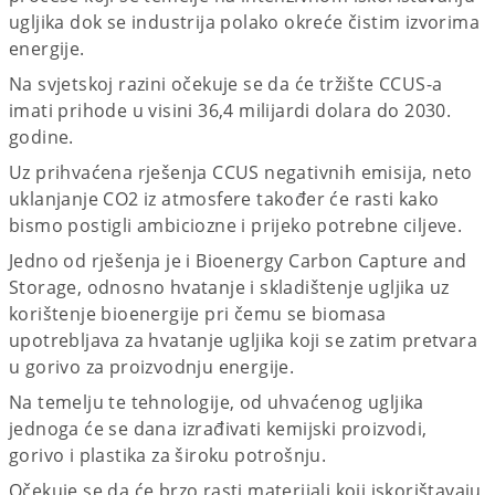
ugljika dok se industrija polako okreće čistim izvorima
energije.
Na svjetskoj razini očekuje se da će tržište CCUS-a
imati prihode u visini 36,4 milijardi dolara do 2030.
godine.
Uz prihvaćena rješenja CCUS negativnih emisija, neto
uklanjanje CO2 iz atmosfere također će rasti kako
bismo postigli ambiciozne i prijeko potrebne ciljeve.
Jedno od rješenja je i Bioenergy Carbon Capture and
Storage, odnosno hvatanje i skladištenje ugljika uz
korištenje bioenergije pri čemu se biomasa
upotrebljava za hvatanje ugljika koji se zatim pretvara
u gorivo za proizvodnju energije.
Na temelju te tehnologije, od uhvaćenog ugljika
jednoga će se dana izrađivati kemijski proizvodi,
gorivo i plastika za široku potrošnju.
Očekuje se da će brzo rasti materijali koji iskorištavaju