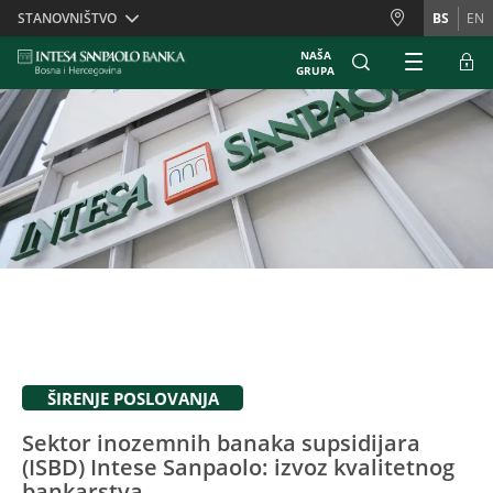
Skiplinks
STANOVNIŠTVO
BS
EN
NAŠA
GRUPA
ŠIRENJE POSLOVANJA
Sektor inozemnih banaka supsidijara
(ISBD) Intese Sanpaolo: izvoz kvalitetnog
bankarstva