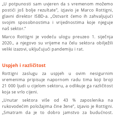
„U potpunosti sam uvjeren da s vremenom možemo
postići još bolje rezultate”, izjavio je Marco Rottigni,
glavni direktor ISBD-a. „Ostvarit ćemo ih zahvaljujući
svojim sposobnostima i vrijednostima koje njeguje
naš sektor.”
Marco Rottigni je vodeću ulogu preuzeo 1. siječnja
2020., a njegovo su vrijeme na čelu sektora obilježili
veliki izazovi, uključujući pandemiju i rat.
Uspjeh i različitost
Rottigni zaslugu za uspjeh u ovim nesigurnim
vremenima pripisuje napornom radu tima koji broji
21 000 ljudi u cijelom sektoru, a odlikuje ga različitost
koja se vrlo cijeni.
„Unutar sektora više od 43 % zaposlenika na
rukovodećim položajima čine žene”, izjavio je Rottigni.
„Smatram da je to dobro jamstvo za budućnost.