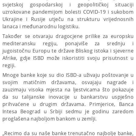
svjetskoj gospodarskoj i geopolitičkoj situaciji
uzrokovane pandemijom bolesti COVID-19 i sukobom
Ukrajine i Rusije utječu na strukturu vrijednosnih
lanaca i međunarodnu logistiku.
Također se otvaraju dragocjene prilike za europsku
mediteransku regiju, ponajviše za srednju i
jugoistočnu Europu te države Bliskog istoka i sjeverne
Afrike, gdje ISBD može iskoristiti svoju prisutnost u
regiji.
Mnoge banke koje su dio ISBD-a uživaju poštovanje u
svojim matičnim državama, osvajaju nagrade i
zauzimaju visoka mjesta na ljestvicama što pokazuje
da su talijanske inovacije u bankarstvu uspješno
prihvaćene u drugim državama. Primjerice, Banca
Intesa Beograd u Srbiji sedmu je godinu zaredom
proglašena najboljom bankom u zemlji.
„Recimo da su naše banke trenutačno najbolje banke,