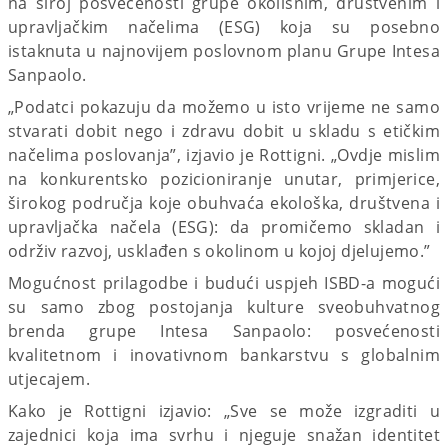
na široj posvećenosti grupe okolišnim, društvenim i
upravljačkim načelima (ESG) koja su posebno
istaknuta u najnovijem poslovnom planu Grupe Intesa
Sanpaolo.
„Podatci pokazuju da možemo u isto vrijeme ne samo
stvarati dobit nego i zdravu dobit u skladu s etičkim
načelima poslovanja”, izjavio je Rottigni. „Ovdje mislim
na konkurentsko pozicioniranje unutar, primjerice,
širokog područja koje obuhvaća ekološka, društvena i
upravljačka načela (ESG): da promičemo skladan i
održiv razvoj, usklađen s okolinom u kojoj djelujemo.”
Mogućnost prilagodbe i budući uspjeh ISBD-a mogući
su samo zbog postojanja kulture sveobuhvatnog
brenda grupe Intesa Sanpaolo: posvećenosti
kvalitetnom i inovativnom bankarstvu s globalnim
utjecajem.
Kako je Rottigni izjavio: „Sve se može izgraditi u
zajednici koja ima svrhu i njeguje snažan identitet