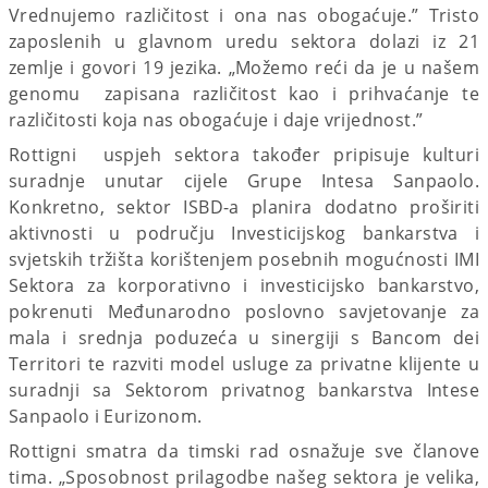
Vrednujemo različitost i ona nas obogaćuje.” Tristo
zaposlenih u glavnom uredu sektora dolazi iz 21
zemlje i govori 19 jezika. „Možemo reći da je u našem
genomu zapisana različitost kao i prihvaćanje te
različitosti koja nas obogaćuje i daje vrijednost.”
Rottigni uspjeh sektora također pripisuje kulturi
suradnje unutar cijele Grupe Intesa Sanpaolo.
Konkretno, sektor ISBD-a planira dodatno proširiti
aktivnosti u području Investicijskog bankarstva i
svjetskih tržišta korištenjem posebnih mogućnosti IMI
Sektora za korporativno i investicijsko bankarstvo,
pokrenuti Međunarodno poslovno savjetovanje za
mala i srednja poduzeća u sinergiji s Bancom dei
Territori te razviti model usluge za privatne klijente u
suradnji sa Sektorom privatnog bankarstva Intese
Sanpaolo i Eurizonom.
Rottigni smatra da timski rad osnažuje sve članove
tima. „Sposobnost prilagodbe našeg sektora je velika,