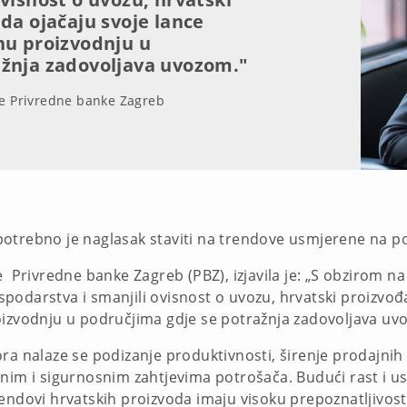
da ojačaju svoje lance
nu proizvodnju u
ažnja zadovoljava uvozom."
ve Privredne banke Zagreb
trebno je naglasak staviti na trendove usmjerene na potr
 Privredne banke Zagreb (PBZ), izjavila je: „S obzirom na
odarstva i smanjili ovisnost o uvozu, hrvatski proizvođa
oizvodnju u područjima gdje se potražnja zadovoljava uv
ra nalaze se podizanje produktivnosti, širenje prodajnih 
nim i sigurnosnim zahtjevima potrošača. Budući rast i usp
endovi hrvatskih proizvoda imaju visoku prepoznatljivost