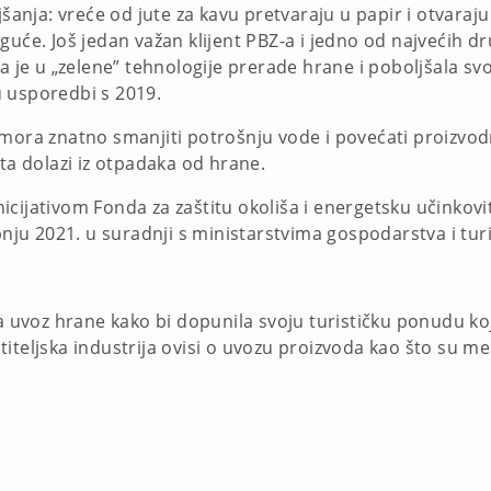
jšanja: vreće od jute za kavu pretvaraju u papir i otvaraj
guće. Još jedan važan klijent PBZ-a i jedno od najvećih d
la je u „zelene” tehnologije prerade hrane i poboljšala 
 usporedbi s 2019.
 mora znatno smanjiti potrošnju vode i povećati proizvo
 dolazi iz otpadaka od hrane.
cijativom Fonda za zaštitu okoliša i energetsku učinkovi
rpnju 2021. u suradnji s ministarstvima gospodarstva i tur
na uvoz hrane kako bi dopunila svoju turističku ponudu koj
iteljska industrija ovisi o uvozu proizvoda kao što su me