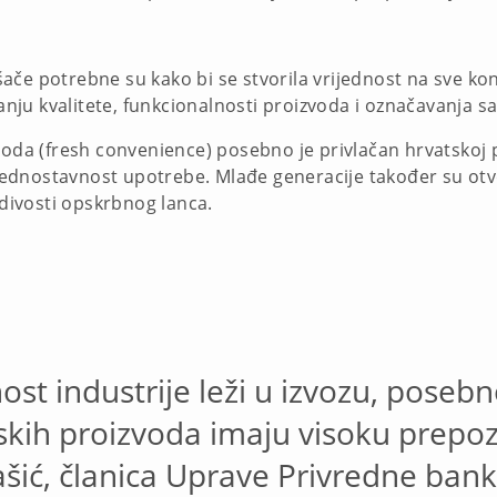
ače potrebne su kako bi se stvorila vrijednost na sve ko
tanju kvalitete, funkcionalnosti proizvoda i označavanja s
voda (fresh convenience) posebno je privlačan hrvatskoj 
i jednostavnost upotrebe. Mlađe generacije također su otv
edivosti opskrbnog lanca.
ost industrije leži u izvozu, poseb
skih proizvoda imaju visoku prepozn
Kašić, članica Uprave Privredne ban