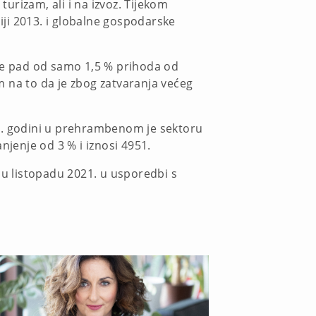
turizam, ali i na izvoz. Tijekom
ji 2013. i globalne gospodarske
 je pad od samo 1,5 % prihoda od
m na to da je zbog zatvaranja većeg
20. godini u prehrambenom je sektoru
njenje od 3 % i iznosi 4951.
 % u listopadu 2021. u usporedbi s