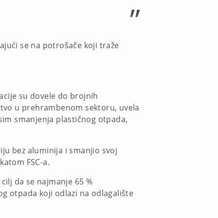
”
ući se na potrošače koji traže
vacije su dovele do brojnih
ruštvo u prehrambenom sektoru, uvela
 Osim smanjenja plastičnog otpada,
liju bez aluminija i smanjio svoj
fikatom FSC-a.
 cilj da se najmanje 65 %
g otpada koji odlazi na odlagalište