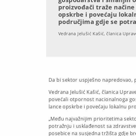
proizvođači traže načine 
opskrbe i povećaju lokal
područjima gdje se potr
Vedrana Jelušić Kašić, članica Upra
Da bi sektor uspješno napredovao, po
Vedrana Jelušić Kašić, članica Uprave
povećali otpornost nacionalnoga gosp
lance opskrbe i povećaju lokalnu pr
„Među najvažnijim prioritetima sekto
potražnju i usklađenost sa zdravstve
posebice na susjedna tržišta gdje br