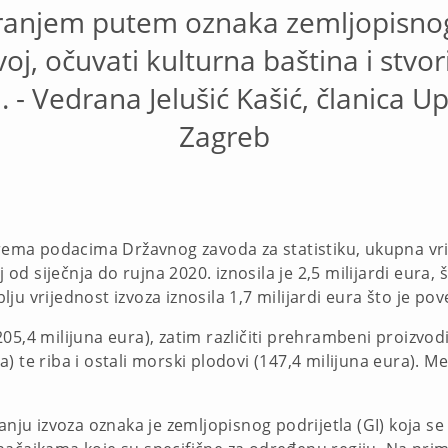
ranjem putem oznaka zemljopisnog
voj, očuvati kulturna baština i stvor
 - Vedrana Jelušić Kašić, članica 
Zagreb
Prema podacima Državnog zavoda za statistiku, ukupna vri
d siječnja do rujna 2020. iznosila je 2,5 milijardi eura,
ju vrijednost izvoza iznosila 1,7 milijardi eura što je po
 (205,4 milijuna eura), zatim različiti prehrambeni proizvod
 te riba i ostali morski plodovi (147,4 milijuna eura). M
anju izvoza oznaka je zemljopisnog podrijetla (GI) koja s