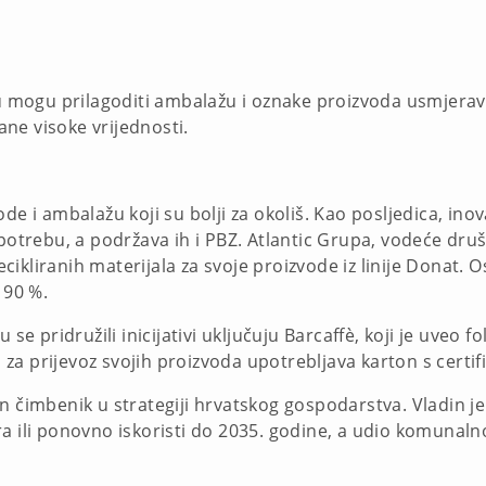
mogu prilagoditi ambalažu i oznake proizvoda usmjeravaj
ne visoke vrijednosti.
de i ambalažu koji su bolji za okoliš. Kao posljedica, ino
 upotrebu, a podržava ih i PBZ. Atlantic Grupa, vodeće d
ikliranih materijala za svoje proizvode iz linije Donat.
 90 %.
se pridružili inicijativi uključuju Barcaffè, koji je uveo fo
ja za prijevoz svojih proizvoda upotrebljava karton s certi
n čimbenik u strategiji hrvatskog gospodarstva. Vladin je
a ili ponovno iskoristi do 2035. godine, a udio komunalno