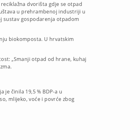
u reciklažna dvorišta gdje se otpad
ruštava u prehrambenoj industriji u
svoj sustav gospodarenja otpadom
dnju biokomposta. U hrvatskim
tost: „Smanji otpad od hrane, kuhaj
izma.
a je činila 19,5 % BDP-a u
so, mlijeko, voće i povrće zbog