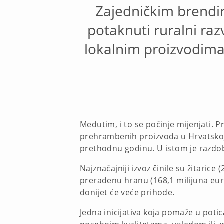
Zajedničkim brendi
potaknuti ruralni raz
lokalnim proizvodima.
Međutim, i to se počinje mijenjati. 
prehrambenih proizvoda u Hrvatskoj o
prethodnu godinu. U istom je razdobl
Najznačajniji izvoz činile su žitarice
prerađenu hranu (168,1 milijuna eura)
donijet će veće prihode.
Jedna inicijativa koja pomaže u potic