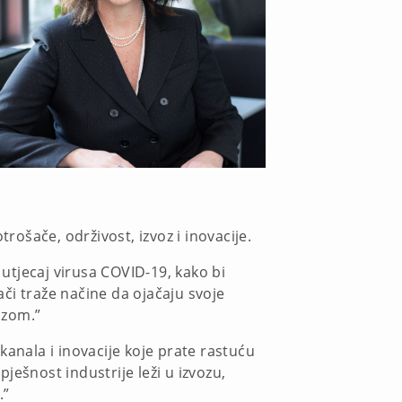
ošače, održivost, izvoz i inovacije.
 utjecaj virusa COVID-19, kako bi
či traže načine da ojačaju svoje
ozom.”
kanala i inovacije koje prate rastuću
ješnost industrije leži u izvozu,
.”