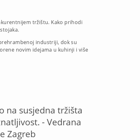
nkurentnijem tržištu. Kako prihodi
astojaka.
prehrambenoj industriji, dok su
orene novim idejama u kuhinji i više
no na susjedna tržišta
atljivost. - Vedrana
ke Zagreb