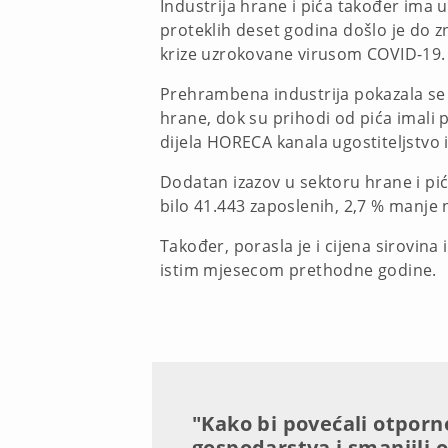
Industrija hrane i pića također ima u
proteklih deset godina došlo je do 
krize uzrokovane virusom COVID-19.
Prehrambena industrija pokazala se 
hrane, dok su prihodi od pića imali
dijela HORECA kanala ugostiteljstvo
Dodatan izazov u sektoru hrane i pi
bilo 41.443 zaposlenih, 2,7 % manje 
Također, porasla je i cijena sirovina
istim mjesecom prethodne godine.
"Kako bi povećali otporn
gospodarstva i smanjili o