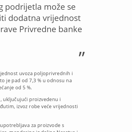
 podrijetla može se
iti dodatna vrijednost
Uprave Privredne banke
”
jednost uvoza poljoprivrednih i
 što je pad od 7,3 % u odnosu na
većanje od 5 %.
i, uključujući proizvedenu i
eđutim, izvoz robe veće vrijednosti
e upotrebljava za proizvode s