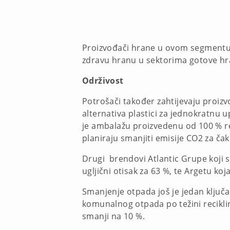
Proizvođači hrane u ovom segmentu 
zdravu hranu u sektorima gotove hra
Održivost
Potrošači također zahtijevaju proizvo
alternativa plastici za jednokratnu
je ambalažu proizvedenu od 100 % rec
planiraju smanjiti emisije CO2 za čak
Drugi brendovi Atlantic Grupe koji su 
ugljični otisak za 63 %, te Argetu ko
Smanjenje otpada još je jedan ključa
komunalnog otpada po težini reciklir
smanji na 10 %.