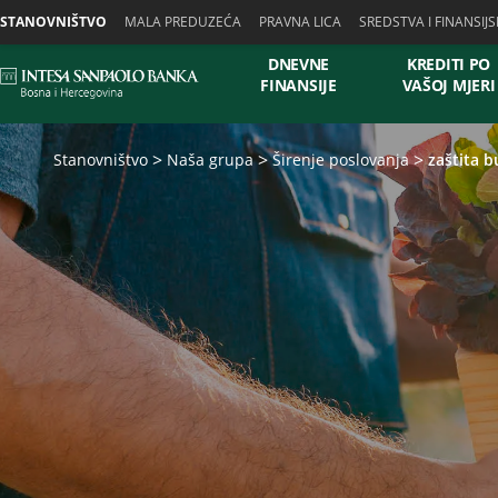
Skiplinks
STANOVNIŠTVO
MALA PREDUZEĆA
PRAVNA LICA
SREDSTVA I FINANSIJS
DNEVNE
KREDITI PO
FINANSIJE
VAŠOJ MJERI
Stanovništvo
Naša grupa
Širenje poslovanja
zaštita b