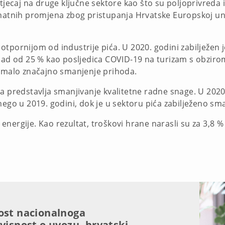
tjecaj na druge ključne sektore kao što su poljoprivreda i 
znatnih promjena zbog pristupanja Hrvatske Europskoj uni
otpornijom od industrije pića. U 2020. godini zabilježen
 pad od 25 % kao posljedica COVID-19 na turizam s obziro
 imalo značajno smanjenje prihoda.
ća predstavlja smanjivanje kvalitetne radne snage. U 20
nego u 2019. godini, dok je u sektoru pića zabilježeno sma
 i energije. Kao rezultat, troškovi hrane narasli su za 3,8
ost nacionalnoga
visnost o uvozu, hrvatski