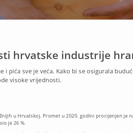
ti hrvatske industrije hra
 i pića sve je veća. Kako bi se osigurala buduć
ode visoke vrijednosti.
žnijih u Hrvatskoj. Promet u 2020. godini procijenjen je na
io je 26 %.