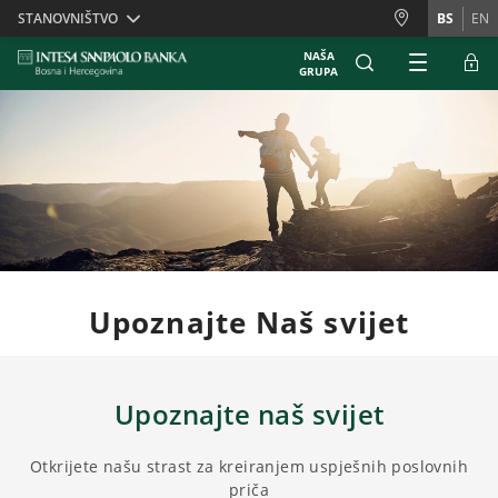
Skiplinks
STANOVNIŠTVO
BS
EN
NAŠA
GRUPA
Upoznajte Naš svijet
Upoznajte naš svijet
Otkrijete našu strast za kreiranjem uspješnih poslovnih
priča