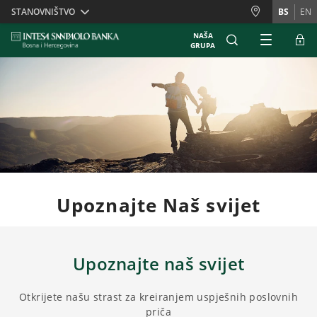
Skiplinks
STANOVNIŠTVO
BS
EN
NAŠA
GRUPA
Upoznajte Naš svijet
Upoznajte naš svijet
Otkrijete našu strast za kreiranjem uspješnih poslovnih
priča